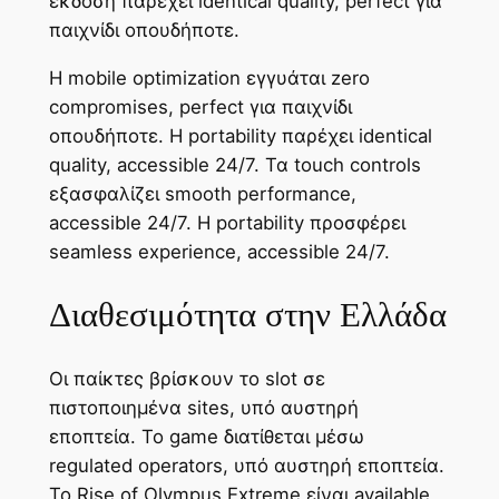
έκδοση παρέχει identical quality, perfect για
παιχνίδι οπουδήποτε.
Η mobile optimization εγγυάται zero
compromises, perfect για παιχνίδι
οπουδήποτε. Η portability παρέχει identical
quality, accessible 24/7. Τα touch controls
εξασφαλίζει smooth performance,
accessible 24/7. Η portability προσφέρει
seamless experience, accessible 24/7.
Διαθεσιμότητα στην Ελλάδα
Οι παίκτες βρίσκουν το slot σε
πιστοποιημένα sites, υπό αυστηρή
εποπτεία. Το game διατίθεται μέσω
regulated operators, υπό αυστηρή εποπτεία.
Το Rise of Olympus Extreme είναι available