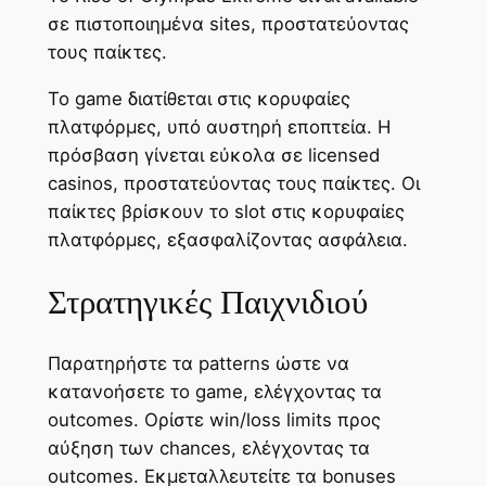
σε πιστοποιημένα sites, προστατεύοντας
τους παίκτες.
Το game διατίθεται στις κορυφαίες
πλατφόρμες, υπό αυστηρή εποπτεία. Η
πρόσβαση γίνεται εύκολα σε licensed
casinos, προστατεύοντας τους παίκτες. Οι
παίκτες βρίσκουν το slot στις κορυφαίες
πλατφόρμες, εξασφαλίζοντας ασφάλεια.
Στρατηγικές Παιχνιδιού
Παρατηρήστε τα patterns ώστε να
κατανοήσετε το game, ελέγχοντας τα
outcomes. Ορίστε win/loss limits προς
αύξηση των chances, ελέγχοντας τα
outcomes. Εκμεταλλευτείτε τα bonuses