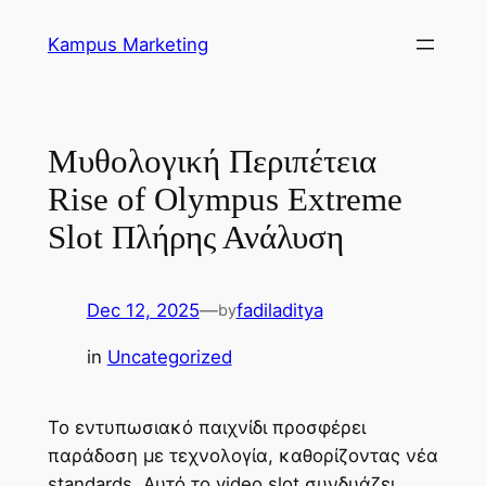
Skip
Kampus Marketing
to
content
Μυθολογική Περιπέτεια
Rise of Olympus Extreme
Slot Πλήρης Ανάλυση
Dec 12, 2025
—
fadiladitya
by
in
Uncategorized
Το εντυπωσιακό παιχνίδι προσφέρει
παράδοση με τεχνολογία, καθορίζοντας νέα
standards. Αυτό το video slot συνδυάζει