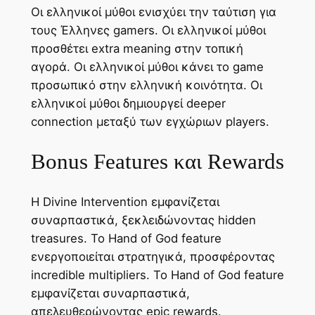
Οι ελληνικοί μύθοι ενισχύει την ταύτιση για
τους Έλληνες gamers. Οι ελληνικοί μύθοι
προσθέτει extra meaning στην τοπική
αγορά. Οι ελληνικοί μύθοι κάνει το game
προσωπικό στην ελληνική κοινότητα. Οι
ελληνικοί μύθοι δημιουργεί deeper
connection μεταξύ των εγχώριων players.
Bonus Features και Rewards
Η Divine Intervention εμφανίζεται
συναρπαστικά, ξεκλειδώνοντας hidden
treasures. Το Hand of God feature
ενεργοποιείται στρατηγικά, προσφέροντας
incredible multipliers. Το Hand of God feature
εμφανίζεται συναρπαστικά,
απελευθερώνοντας epic rewards.