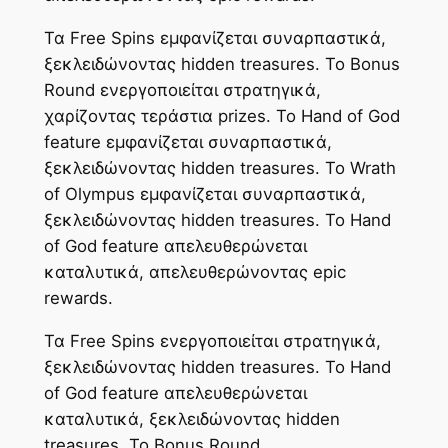
Τα Free Spins εμφανίζεται συναρπαστικά,
ξεκλειδώνοντας hidden treasures. Το Bonus
Round ενεργοποιείται στρατηγικά,
χαρίζοντας τεράστια prizes. Το Hand of God
feature εμφανίζεται συναρπαστικά,
ξεκλειδώνοντας hidden treasures. Το Wrath
of Olympus εμφανίζεται συναρπαστικά,
ξεκλειδώνοντας hidden treasures. Το Hand
of God feature απελευθερώνεται
καταλυτικά, απελευθερώνοντας epic
rewards.
Τα Free Spins ενεργοποιείται στρατηγικά,
ξεκλειδώνοντας hidden treasures. Το Hand
of God feature απελευθερώνεται
καταλυτικά, ξεκλειδώνοντας hidden
treasures. Το Bonus Round