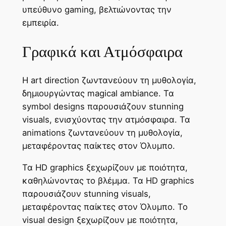
υπεύθυνο gaming, βελτιώνοντας την
εμπειρία.
Γραφικά και Ατμόσφαιρα
Η art direction ζωντανεύουν τη μυθολογία,
δημιουργώντας magical ambiance. Τα
symbol designs παρουσιάζουν stunning
visuals, ενισχύοντας την ατμόσφαιρα. Τα
animations ζωντανεύουν τη μυθολογία,
μεταφέροντας παίκτες στον Όλυμπο.
Τα HD graphics ξεχωρίζουν με ποιότητα,
καθηλώνοντας το βλέμμα. Τα HD graphics
παρουσιάζουν stunning visuals,
μεταφέροντας παίκτες στον Όλυμπο. Το
visual design ξεχωρίζουν με ποιότητα,