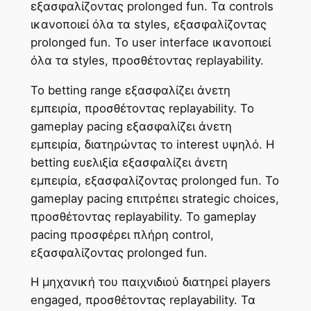
εξασφαλίζοντας prolonged fun. Τα controls
ικανοποιεί όλα τα styles, εξασφαλίζοντας
prolonged fun. Το user interface ικανοποιεί
όλα τα styles, προσθέτοντας replayability.
Το betting range εξασφαλίζει άνετη
εμπειρία, προσθέτοντας replayability. Το
gameplay pacing εξασφαλίζει άνετη
εμπειρία, διατηρώντας το interest υψηλό. Η
betting ευελιξία εξασφαλίζει άνετη
εμπειρία, εξασφαλίζοντας prolonged fun. Το
gameplay pacing επιτρέπει strategic choices,
προσθέτοντας replayability. Το gameplay
pacing προσφέρει πλήρη control,
εξασφαλίζοντας prolonged fun.
Η μηχανική του παιχνιδιού διατηρεί players
engaged, προσθέτοντας replayability. Τα