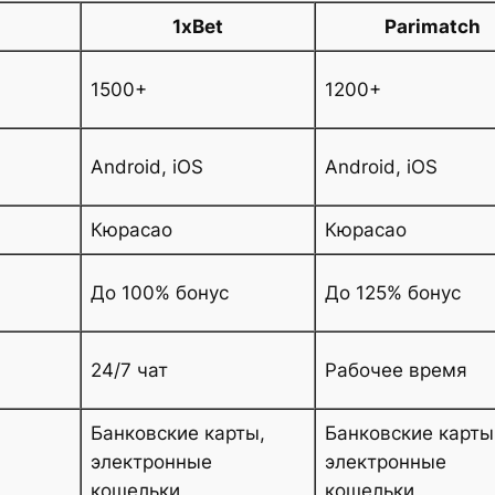
1xBet
Parimatch
1500+
1200+
Android, iOS
Android, iOS
Кюрасао
Кюрасао
До 100% бонус
До 125% бонус
24/7 чат
Рабочее время
Банковские карты,
Банковские карты
электронные
электронные
кошельки
кошельки