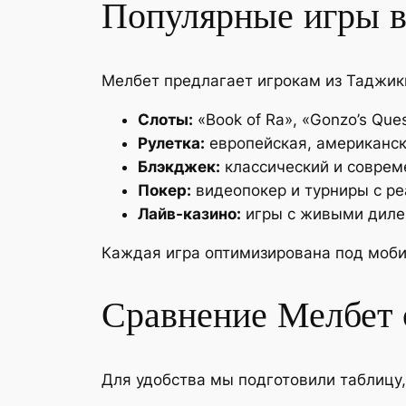
Популярные игры в
Мелбет предлагает игрокам из Таджик
Слоты:
«Book of Ra», «Gonzo’s Que
Рулетка:
европейская, американск
Блэкджек:
классический и соврем
Покер:
видеопокер и турниры с р
Лайв-казино:
игры с живыми диле
Каждая игра оптимизирована под моби
Сравнение Мелбет 
Для удобства мы подготовили таблицу