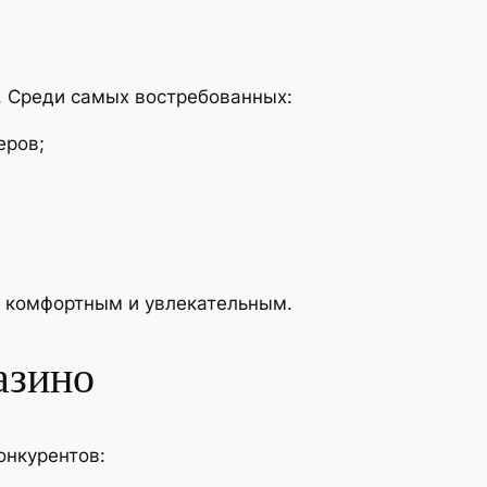
. Среди самых востребованных:
еров;
о комфортным и увлекательным.
азино
онкурентов: