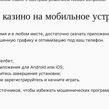
 казино на мобильное уст
мя и в любом месте, достаточно скачать приложени
чшенную графику и оптимизацию под ваш телефон.
елбет;
ложения для Android или iOS;
итесь завершения установки;
и зарегистрируйтесь и начните играть.
сточников, чтобы избежать мошеннических программ