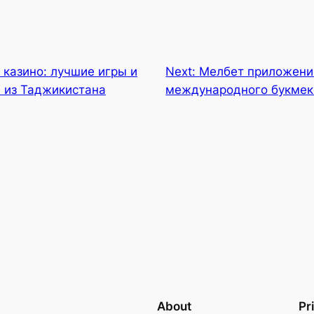
 казино: лучшие игры и
Next:
Мелбет приложени
 из Таджикистана
международного букмек
About
Pr