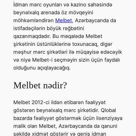
İdman mərc oyunları və kazino sahəsində
beynəlxalq arenada öz mövqeyini
möhkəmləndirən
Melbet
, Azərbaycanda da
istifadəçilərin böyük rəğbətini
qazanmaqdadır. Bu məqalədə Melbet
şirkətinin üstünlüklərinə toxunacaq, digər
məşhur mərc şirkətləri ilə müqayisə edəcəyik
və niyə Melbet-i seçməyin sizin üçün faydalı
olduğunu açıqlayacağıq.
Melbet nədir?
Melbet 2012-ci ildən etibarən fəaliyyət
göstərən beynəlxalq mərc şirkətidir. Qlobal
bazarda fəaliyyət göstərmək üçün lisenziyaya
malik olan Melbet, Azərbaycanda da qanuni
şəkildə xidmət göstərir və geniş idman