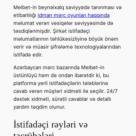
Melbet-in beynəlxalq səviyyədə tanınması və
etibarlılığı
idman mərc oyunları haqqında
məlumat verən vəsiqələr səviyyəsində də
təsdiqlənmişdir. Şirkət istifadəçi
məlumatlarının təhlükəsizliyinə böyük önəm
verir və müasir şifrələmə texnologiyalarından
istifadə edir.
Azərbaycan mərc bazarında Melbet-in
üstünlüyü həm də ondan ibarətdir ki, bu
platforma yerli istifadəçilərin tələblərinə
cavab verən müştəri xidməti ilə seçilir. 24/7
dəstək xidməti, sürətli cavablar və detallı
yardım təqdim olunur.
İstifadəçi rəyləri və
təcrübələri