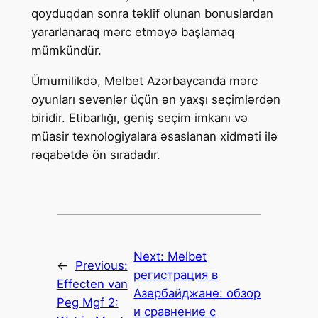
qoyduqdan sonra təklif olunan bonuslardan
yararlanaraq mərc etməyə başlamaq
mümkündür.
Ümumilikdə, Melbet Azərbaycanda mərc
oyunları sevənlər üçün ən yaxşı seçimlərdən
biridir. Etibarlığı, geniş seçim imkanı və
müasir texnologiyalara əsaslanan xidməti ilə
rəqabətdə ön sıradadır.
Next:
Melbet
←
Previous:
регистрация в
Effecten van
Азербайджане: обзор
Peg Mgf 2:
и сравнение с