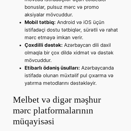
bonuslar, pulsuz mərc və promo
aksiyalar mövcuddur.
Mobil tətbiq:
Android və iOS üçün
istifadəçi dostu tətbiqlər, sürətli və rahat
mərc etməyə imkan verir.
Çoxdilli dəstək:
Azərbaycan dili daxil
olmaqla bir çox dildə xidmət və dəstək
mövcuddur.
Etibarlı ödəniş üsulları:
Azərbaycanda
istifadə olunan müxtəlif pul çıxarma və
yatırma metodlarını dəstəkləyir.
Melbet və digər məşhur
mərc platformalarının
müqayisəsi