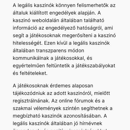
A legális kaszinók könnyen felismerhetők az
általuk kiállított engedélyek alapján. A
kaszinó weboldalán általában található
információ az engedélyező hatóságról, ami
segít a játékosoknak megerősíteni a kaszinó
hitelességét. Ezen kívül a legális kaszinók
általában transzparens módon
kommunikálnak a játékosokkal, és
egyértelműen feltüntetik a játékszabályokat
és feltételeket.
A játékosoknak érdemes alaposan
tájékozódniuk az adott kaszinóról, mielőtt
regisztrálnának. Az online fórumok és a
szakmai vélemények szintén segíthetnek a
megbízható kaszinók azonosításában. A
legális kaszinók általában jó hírnévnek