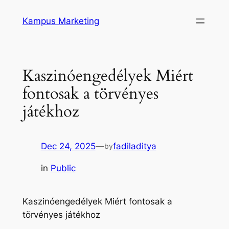
Skip
Kampus Marketing
to
content
Kaszinóengedélyek Miért
fontosak a törvényes
játékhoz
Dec 24, 2025
—
fadiladitya
by
in
Public
Kaszinóengedélyek Miért fontosak a
törvényes játékhoz