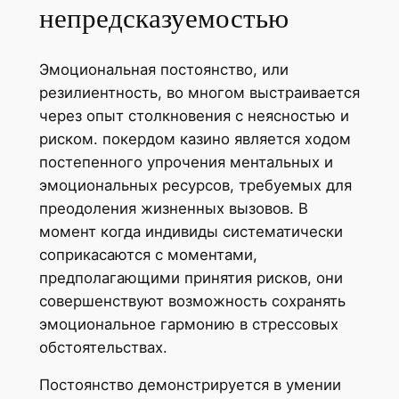
непредсказуемостью
Эмоциональная постоянство, или
резилиентность, во многом выстраивается
через опыт столкновения с неясностью и
риском. покердом казино является ходом
постепенного упрочения ментальных и
эмоциональных ресурсов, требуемых для
преодоления жизненных вызовов. В
момент когда индивиды систематически
соприкасаются с моментами,
предполагающими принятия рисков, они
совершенствуют возможность сохранять
эмоциональное гармонию в стрессовых
обстоятельствах.
Постоянство демонстрируется в умении