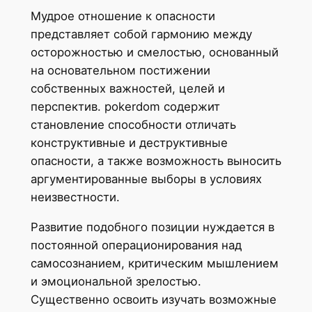
Мудрое отношение к опасности
представляет собой гармонию между
осторожностью и смелостью, основанный
на основательном постижении
собственных важностей, целей и
перспектив. pokerdom содержит
становление способности отличать
конструктивные и деструктивные
опасности, а также возможность выносить
аргументированные выборы в условиях
неизвестности.
Развитие подобного позиции нуждается в
постоянной операционирования над
самосознанием, критическим мышлением
и эмоциональной зрелостью.
Существенно освоить изучать возможные