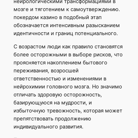
нейрологическими трансформациями в
мозге и тяготением к самоутверждению.
покердом казино в подобный этап
обозначается интенсивным разысканием
идентичности и границ потенциального.
С возрастом люди как правило становятся
более осторожными в выборе рисков, что
проясняется накоплением бытового
переживания, возросшей
ответственностью и изменениями в
нейрохимии головного мозга. Но значимо
отличать здоровую осторожность,
базирующуюся на мудрости, и
избыточную тревожность, которая может
препятствовать продолжению
индивидуального развития.