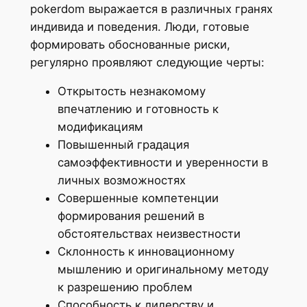
pokerdom выражается в различных гранях
индивида и поведения. Люди, готовые
формировать обоснованные риски,
регулярно проявляют следующие черты:
Открытость незнакомому
впечатлению и готовность к
модификациям
Повышенный градация
самоэффективности и уверенности в
личных возможностях
Совершенные компетенции
формирования решений в
обстоятельствах неизвестности
Склонность к инновационному
мышлению и оригинальному методу
к разрешению проблем
Способность к лидерству и