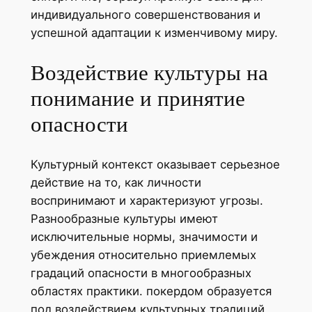
индивидуального совершенствования и
успешной адаптации к изменчивому миру.
Воздействие культуры на
понимание и принятие
опасности
Культурный контекст оказывает серьезное
действие на то, как личности
воспринимают и характеризуют угрозы.
Разнообразные культуры имеют
исключительные нормы, значимости и
убеждения относительно приемлемых
градаций опасности в многообразных
областях практики. покердом образуется
под воздействием культурных традиций,