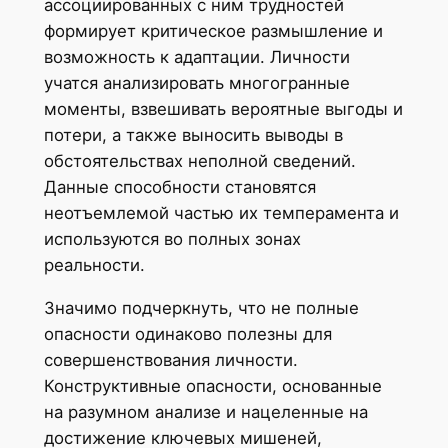
ассоциированных с ним трудностей
формирует критическое размышление и
возможность к адаптации. Личности
учатся анализировать многогранные
моменты, взвешивать вероятные выгоды и
потери, а также выносить выводы в
обстоятельствах неполной сведений.
Данные способности становятся
неотъемлемой частью их темперамента и
используются во полных зонах
реальности.
Значимо подчеркнуть, что не полные
опасности одинаково полезны для
совершенствования личности.
Конструктивные опасности, основанные
на разумном анализе и нацеленные на
достижение ключевых мишеней,