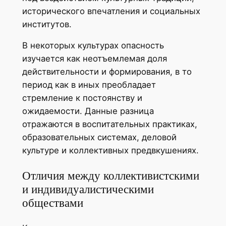
исторического впечатления и социальных
институтов.
В некоторых культурах опасность
изучается как неотъемлемая доля
действительности и формирования, в то
период как в иных преобладает
стремление к постоянству и
ожидаемости. Данные разница
отражаются в воспитательных практиках,
образовательных системах, деловой
культуре и коллективных предвкушениях.
Отличия между коллективистскими
и индивидуалистическими
обществами