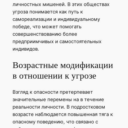
личностных мишеней. В этих обществах
угроза понимается как путь к
самореализации и индивидуальному
победе, что может помогать
совершенствованию более
предприимчивых и самостоятельных
индивидов.
Возрастные модификации
в отношении к угрозе
Взгляд к опасности претерпевает
значительные перемены на в течение
реальности личности. В подростковом
возрасте наблюдается повышенная тяга к
опасному поведению, что связано с