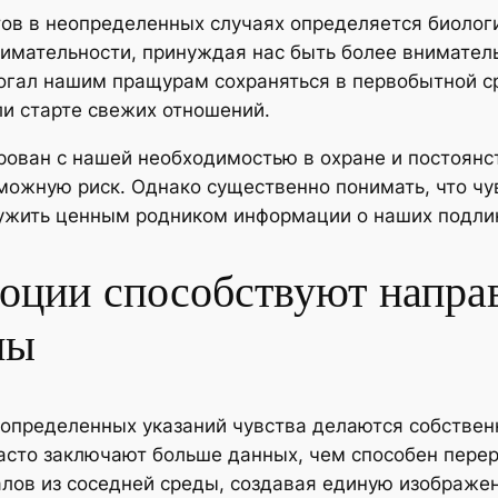
ов в неопределенных случаях определяется биолог
нимательности, принуждая нас быть более внимател
могал нашим пращурам сохраняться в первобытной с
ли старте свежих отношений.
рован с нашей необходимостью в охране и постоянс
зможную риск. Однако существенно понимать, что ч
лужить ценным родником информации о наших подли
оции способствуют направ
мы
и определенных указаний чувства делаются собств
асто заключают больше данных, чем способен пере
лов из соседней среды, создавая единую изображен