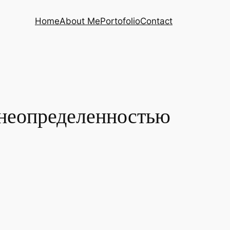
Home
About Me
Portofolio
Contact
 неопределенностью