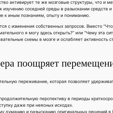
во активирует те же мозговые структуры, что и ме
к изучению соседней среды в разыскании средств и
ие к иным познаниям, опыту и пониманию.
ся с изменения собственных запросов. Вместо “Что 
тельного я могу здесь открыть?” или “Чему эта сит
вательные схемы в мозге и ослабляет активность с
вера поощряет перемещен
тельную переживание, которая позволяет удерживат
продолжительную перспективу в периоды краткосро
ступку даже при неясных исходах.
му думанию и разысканию оригинальных решений в 