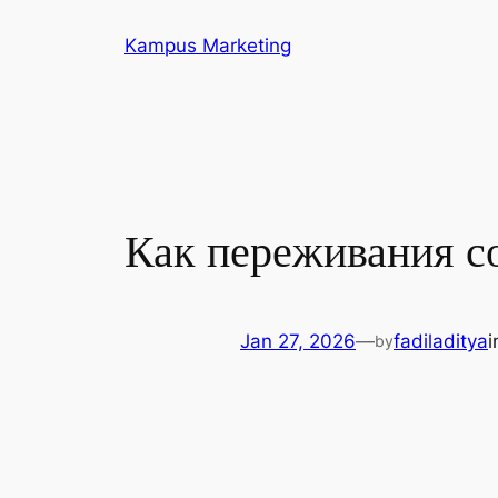
Skip
Kampus Marketing
to
content
Как переживания с
Jan 27, 2026
—
fadiladitya
by