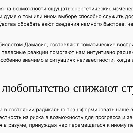
 на возможности ощущать энергетические изменения
ри думе о том или ином выборе способно служить д
чувства обрабатывают сведения намного быстрее, ч
иологом Дамасио, составляют соматические воспри
 телесные реакции помогают нам интуитивно расце
 особенно значимо в ситуациях неизвестности, когда
 любопытство снижают ст
ва в состоянии радикально трансформировать наше 
стность из риска в возможность для прогресса и эв
я в разуме, принуждая нас перемещаться к иному пе