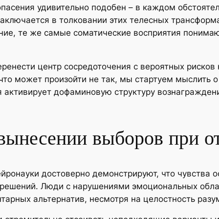
пасения удивительно подобен – в каждом обстоятел
заключается в толковании этих телесных трансформ
ие, те же самые соматические восприятия понимают
еренести центр сосредоточения с вероятных рисков
 что может произойти не так, мы стартуем мыслить о
ия активирует дофаминовую структуру вознагражден
вынесении выборов при от
ейронауки достоверно демонстрируют, что чувства 
 решений. Люди с нарушениями эмоциональных обла
тарных альтернатив, несмотря на целостность разу