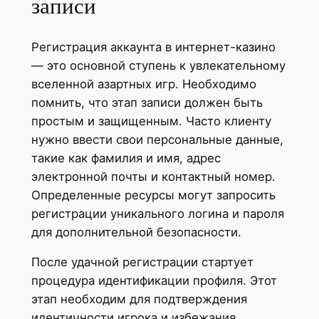
записи
Регистрация аккаунта в интернет-казино
— это основной ступень к увлекательному
вселенной азартных игр. Необходимо
помнить, что этап записи должен быть
простым и защищенным. Часто клиенту
нужно ввести свои персональные данные,
такие как фамилия и имя, адрес
электронной почты и контактный номер.
Определенные ресурсы могут запросить
регистрации уникального логина и пароля
для дополнительной безопасности.
После удачной регистрации стартует
процедура идентификации профиля. Этот
этап необходим для подтверждения
идентичности игрока и избежания