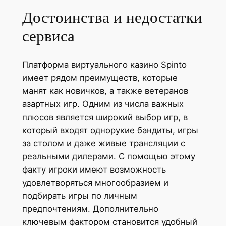
Достоинства и недостатки
сервиса
Платформа виртуального казино Spinto
имеет рядом преимуществ, которые
манят как новичков, а также ветеранов
азартных игр. Одним из числа важных
плюсов является широкий выбор игр, в
который входят однорукие бандиты, игры
за столом и даже живые трансляции с
реальными дилерами. С помощью этому
факту игроки имеют возможность
удовлетворяться многообразием и
подбирать игры по личным
предпочтениям. Дополнительно
ключевым фактором становится удобный