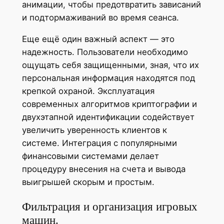
анимации, чтобы предотвратить зависаний
и подтормаживаний во время сеанса.
Еще ещё один важный аспект — это
надежность. Пользователи необходимо
ощущать себя защищенными, зная, что их
персональная информация находятся под
крепкой охраной. Эксплуатация
современных алгоритмов криптографии и
двухэтапной идентификации содействует
увеличить уверенность клиентов к
системе. Интеграция с популярными
финансовыми системами делает
процедуру внесения на счета и вывода
выигрышей скорым и простым.
Фильтрация и организация игровых
машин.