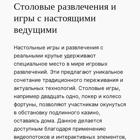
Столовые развлечения и
игры с настоящими
ведущими
Настольные игры и развлечения с
реальными крупье удерживают
специальное место в мире игровых
развлечений. Эти предлагают уникальное
сочетание традиционного переживания и
актуальных технологий. Столовые игры,
например двадцать одно, покер и колесо
фортуны, позволяют участникам окунуться
в обстановку подлинного казино,
оставаясь дома. Данное делается
доступным благодаря применению
видеопотоков и интерактивных элементов,