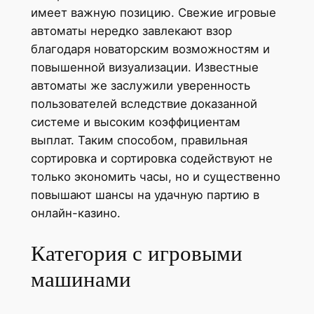
имеет важную позицию. Свежие игровые
автоматы нередко завлекают взор
благодаря новаторским возможностям и
повышенной визуализации. Известные
автоматы же заслужили уверенность
пользователей вследствие доказанной
системе и высоким коэффициентам
выплат. Таким способом, правильная
сортировка и сортировка содействуют не
только экономить часы, но и существенно
повышают шансы на удачную партию в
онлайн-казино.
Категория с игровыми
машинами