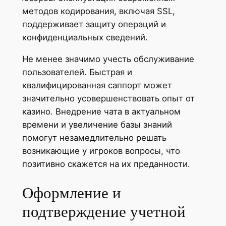
методов кодирования, включая SSL,
поддерживает защиту операций и
конфиденциальных сведений.
Не менее значимо учесть обслуживание
пользователей. Быстрая и
квалифицированная саппорт может
значительно усовершенствовать опыт от
казино. Внедрение чата в актуальном
времени и увеличение базы знаний
помогут незамедлительно решать
возникающие у игроков вопросы, что
позитивно скажется на их преданности.
Оформление и
подтверждение учетной