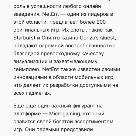
роль в успешности любого онлайн
заведения. NetEnt — один из лидеров в
этой области, предлагает более 200
оригинальных игр. Их слоты, такие как
Starburst и Спинто казино Gonzo’s Quest,
обладают огромной востребованностью
благодаря превосходному качеству
визуализации и захватывающему
геймплею. NetEnt также известен своими
инновациями в области мобильных игр,
что делает их разработки доступными на
всех гаджетах.
Еще ещё один важный фигурант на
платформе — Microgaming, который
славится своей богатой ассортиментом
игр. Они первыми представили