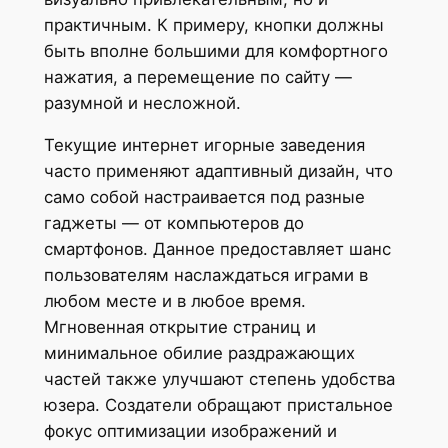
практичным. К примеру, кнопки должны
быть вполне большими для комфортного
нажатия, а перемещение по сайту —
разумной и несложной.
Текущие интернет игорные заведения
часто применяют адаптивный дизайн, что
само собой настраивается под разные
гаджеты — от компьютеров до
смартфонов. Данное предоставляет шанс
пользователям наслаждаться играми в
любом месте и в любое время.
Мгновенная открытие страниц и
минимальное обилие раздражающих
частей также улучшают степень удобства
юзера. Создатели обращают пристальное
фокус оптимизации изображений и