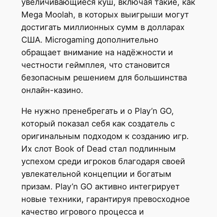
увеличивающиеся куш, включая такие, как
Mega Moolah, в которых выигрыши могут
достигать миллионных сумм в долларах
США. Microgaming дополнительно
обращает внимание на надёжности и
честности геймплея, что становится
безопасным решением для большинства
онлайн-казино.
Не нужно пренебрегать и о Play’n GO,
который показал себя как создатель с
оригинальным подходом к созданию игр.
Их слот Book of Dead стал подлинным
успехом среди игроков благодаря своей
увлекательной концепции и богатым
призам. Play’n GO активно интегрирует
новые техники, гарантируя превосходное
качество игрового процесса и