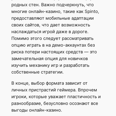
родных стен. Важно подчеркнуть, что
многие онлайн-казино, такие как Spinto,
предоставляют мобильные адаптации
своих сайтов, что дает возможность
наслаждаться игрой даже в дороге.
Помимо этого следует рассматривать
опцию играть в на демо-аккаунтах без
риска потери настоящих средств — это
замечательная опция для новичков
изучить механику игр и разработать
собственные стратегии.
В конце, выбор формата зависит от
личных пристрастий геймера. Впрочем
игроки, которые уважает пластичность и
разнообразие, безусловно осознают все
выгоды онлайн-казино.