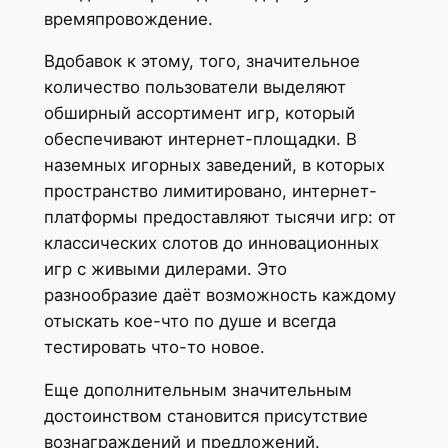
времяпровождение.
Вдобавок к этому, того, значительное
количество пользователи выделяют
обширный ассортимент игр, который
обеспечивают интернет-площадки. В
наземных игорных заведений, в которых
пространство лимитировано, интернет-
платформы предоставляют тысячи игр: от
классических слотов до инновационных
игр с живыми дилерами. Это
разнообразие даёт возможность каждому
отыскать кое-что по душе и всегда
тестировать что-то новое.
Еще дополнительным значительным
достоинством становится присутствие
вознаграждений и предложений.