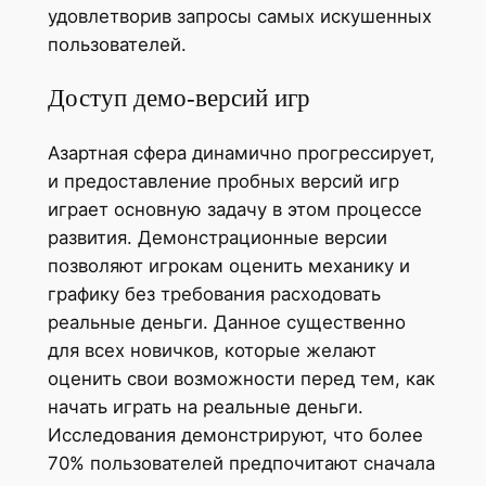
удовлетворив запросы самых искушенных
пользователей.
Доступ демо-версий игр
Азартная сфера динамично прогрессирует,
и предоставление пробных версий игр
играет основную задачу в этом процессе
развития. Демонстрационные версии
позволяют игрокам оценить механику и
графику без требования расходовать
реальные деньги. Данное существенно
для всех новичков, которые желают
оценить свои возможности перед тем, как
начать играть на реальные деньги.
Исследования демонстрируют, что более
70% пользователей предпочитают сначала