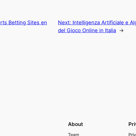
rts Betting Sites en
Next:
Intelligenza Artificiale e 
del Gioco Online in Italia
→
About
Pr
Team
Pri