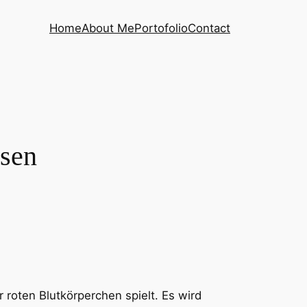
Home
About Me
Portofolio
Contact
ssen
 roten Blutkörperchen spielt. Es wird