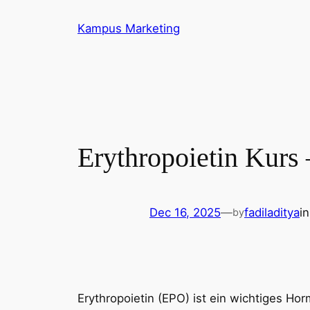
Skip
Kampus Marketing
to
content
Erythropoietin Kurs 
Dec 16, 2025
—
fadiladitya
i
by
Erythropoietin (EPO) ist ein wichtiges Hor