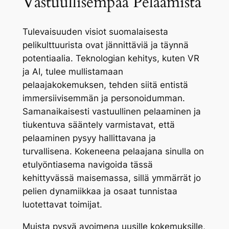
Vastuullisempaa Pelaamista
Tulevaisuuden visiot suomalaisesta
pelikulttuurista ovat jännittäviä ja täynnä
potentiaalia. Teknologian kehitys, kuten VR
ja AI, tulee mullistamaan
pelaajakokemuksen, tehden siitä entistä
immersiivisemmän ja personoidumman.
Samanaikaisesti vastuullinen pelaaminen ja
tiukentuva sääntely varmistavat, että
pelaaminen pysyy hallittavana ja
turvallisena. Kokeneena pelaajana sinulla on
etulyöntiasema navigoida tässä
kehittyvässä maisemassa, sillä ymmärrät jo
pelien dynamiikkaa ja osaat tunnistaa
luotettavat toimijat.
Muista pysyä avoimena uusille kokemuksille,