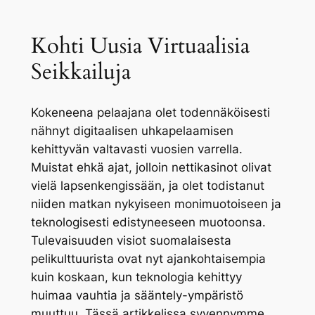
Kohti Uusia Virtuaalisia
Seikkailuja
Kokeneena pelaajana olet todennäköisesti
nähnyt digitaalisen uhkapelaamisen
kehittyvän valtavasti vuosien varrella.
Muistat ehkä ajat, jolloin nettikasinot olivat
vielä lapsenkengissään, ja olet todistanut
niiden matkan nykyiseen monimuotoiseen ja
teknologisesti edistyneeseen muotoonsa.
Tulevaisuuden visiot suomalaisesta
pelikulttuurista ovat nyt ajankohtaisempia
kuin koskaan, kun teknologia kehittyy
huimaa vauhtia ja sääntely-ympäristö
muuttuu. Tässä artikkelissa syvennymme