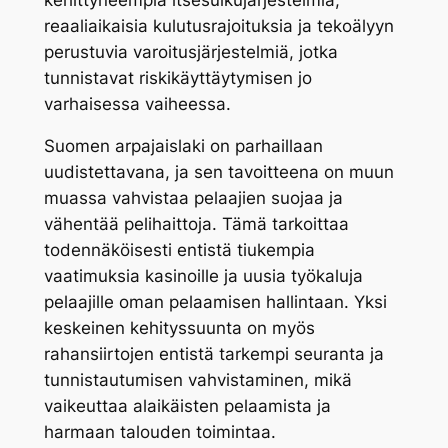
reaaliaikaisia kulutusrajoituksia ja tekoälyyn
perustuvia varoitusjärjestelmiä, jotka
tunnistavat riskikäyttäytymisen jo
varhaisessa vaiheessa.
Suomen arpajaislaki on parhaillaan
uudistettavana, ja sen tavoitteena on muun
muassa vahvistaa pelaajien suojaa ja
vähentää pelihaittoja. Tämä tarkoittaa
todennäköisesti entistä tiukempia
vaatimuksia kasinoille ja uusia työkaluja
pelaajille oman pelaamisen hallintaan. Yksi
keskeinen kehityssuunta on myös
rahansiirtojen entistä tarkempi seuranta ja
tunnistautumisen vahvistaminen, mikä
vaikeuttaa alaikäisten pelaamista ja
harmaan talouden toimintaa.