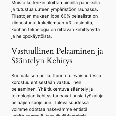
Muista kuitenkin aloittaa pienillä panoksilla
ja tutustua uuteen ympäristöön rauhassa.
Tilastojen mukaan jopa 60% pelaajista on
kiinnostunut kokeilemaan VR-kasinoita,
kunhan teknologia on riittävän kehittynyttä
ja helppokäyttöistä.
Vastuullinen Pelaaminen ja
Sääntelyn Kehitys
Suomalaisen pelikulttuurin tulevaisuudessa
korostuu entisestään vastuullinen
pelaaminen. Yhä tiukentuva sääntely ja
teknologian kehitys tarjoavat uusia työkaluja
pelaajien suojeluun. Tulevaisuudessa
voimme odottaa näkevämme entistä
kehittyneempiä itsesulkujärjestelmiä,