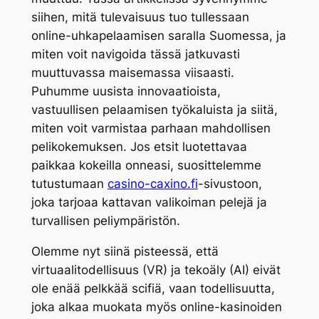
siihen, mitä tulevaisuus tuo tullessaan
online-uhkapelaamisen saralla Suomessa, ja
miten voit navigoida tässä jatkuvasti
muuttuvassa maisemassa viisaasti.
Puhumme uusista innovaatioista,
vastuullisen pelaamisen työkaluista ja siitä,
miten voit varmistaa parhaan mahdollisen
pelikokemuksen. Jos etsit luotettavaa
paikkaa kokeilla onneasi, suosittelemme
tutustumaan
casino-caxino.fi
-sivustoon,
joka tarjoaa kattavan valikoiman pelejä ja
turvallisen peliympäristön.
Olemme nyt siinä pisteessä, että
virtuaalitodellisuus (VR) ja tekoäly (AI) eivät
ole enää pelkkää scifiä, vaan todellisuutta,
joka alkaa muokata myös online-kasinoiden