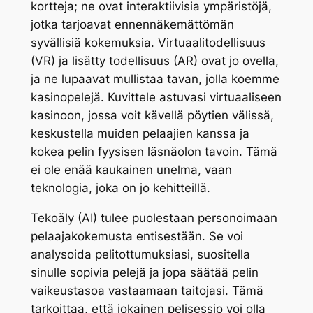
kortteja; ne ovat interaktiivisia ympäristöjä,
jotka tarjoavat ennennäkemättömän
syvällisiä kokemuksia. Virtuaalitodellisuus
(VR) ja lisätty todellisuus (AR) ovat jo ovella,
ja ne lupaavat mullistaa tavan, jolla koemme
kasinopelejä. Kuvittele astuvasi virtuaaliseen
kasinoon, jossa voit kävellä pöytien välissä,
keskustella muiden pelaajien kanssa ja
kokea pelin fyysisen läsnäolon tavoin. Tämä
ei ole enää kaukainen unelma, vaan
teknologia, joka on jo kehitteillä.
Tekoäly (AI) tulee puolestaan personoimaan
pelaajakokemusta entisestään. Se voi
analysoida pelitottumuksiasi, suositella
sinulle sopivia pelejä ja jopa säätää pelin
vaikeustasoa vastaamaan taitojasi. Tämä
tarkoittaa, että jokainen pelisessio voi olla