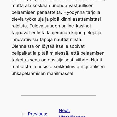
mutta älä koskaan unohda vastuullisen
pelaamisen periaatteita. Hyödynnä tarjolla
olevia työkaluja ja pidä kiinni asettamistasi
rajoista. Tulevaisuuden online-kasinot
tarjoavat entistä laajemman kirjon pelejä ja
innovatiivisia tapoja nauttia niistä.
Olennaista on löytää itselle sopivat
pelipaikat ja pitää mielessä, että pelaamisen
tarkoituksena on ensisijaisesti viihde. Nauti
matkasta ja uusista seikkailuista digitaalisen
uhkapelaamisen maailmassa!
Next:
←
Previous: