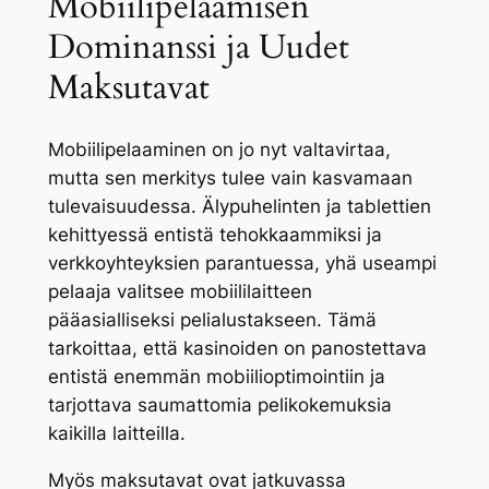
Mobiilipelaamisen
Dominanssi ja Uudet
Maksutavat
Mobiilipelaaminen on jo nyt valtavirtaa,
mutta sen merkitys tulee vain kasvamaan
tulevaisuudessa. Älypuhelinten ja tablettien
kehittyessä entistä tehokkaammiksi ja
verkkoyhteyksien parantuessa, yhä useampi
pelaaja valitsee mobiililaitteen
pääasialliseksi pelialustakseen. Tämä
tarkoittaa, että kasinoiden on panostettava
entistä enemmän mobiilioptimointiin ja
tarjottava saumattomia pelikokemuksia
kaikilla laitteilla.
Myös maksutavat ovat jatkuvassa