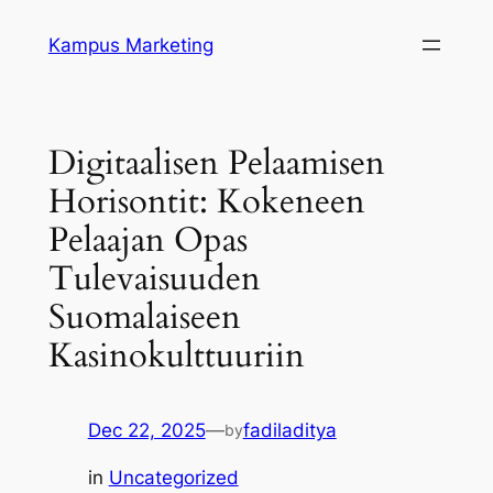
Skip
Kampus Marketing
to
content
Digitaalisen Pelaamisen
Horisontit: Kokeneen
Pelaajan Opas
Tulevaisuuden
Suomalaiseen
Kasinokulttuuriin
Dec 22, 2025
—
fadiladitya
by
in
Uncategorized