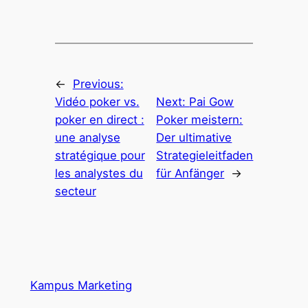
←
Previous:
Vidéo poker vs.
Next:
Pai Gow
poker en direct :
Poker meistern:
une analyse
Der ultimative
stratégique pour
Strategieleitfaden
les analystes du
für Anfänger
→
secteur
Kampus Marketing