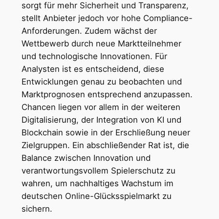
sorgt für mehr Sicherheit und Transparenz,
stellt Anbieter jedoch vor hohe Compliance-
Anforderungen. Zudem wächst der
Wettbewerb durch neue Marktteilnehmer
und technologische Innovationen. Für
Analysten ist es entscheidend, diese
Entwicklungen genau zu beobachten und
Marktprognosen entsprechend anzupassen.
Chancen liegen vor allem in der weiteren
Digitalisierung, der Integration von KI und
Blockchain sowie in der Erschließung neuer
Zielgruppen. Ein abschließender Rat ist, die
Balance zwischen Innovation und
verantwortungsvollem Spielerschutz zu
wahren, um nachhaltiges Wachstum im
deutschen Online-Glücksspielmarkt zu
sichern.