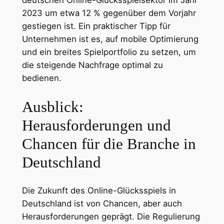
2023 um etwa 12 % gegenüber dem Vorjahr
gestiegen ist. Ein praktischer Tipp für
Unternehmen ist es, auf mobile Optimierung
und ein breites Spielportfolio zu setzen, um
die steigende Nachfrage optimal zu
bedienen.
Ausblick:
Herausforderungen und
Chancen für die Branche in
Deutschland
Die Zukunft des Online-Glücksspiels in
Deutschland ist von Chancen, aber auch
Herausforderungen geprägt. Die Regulierung