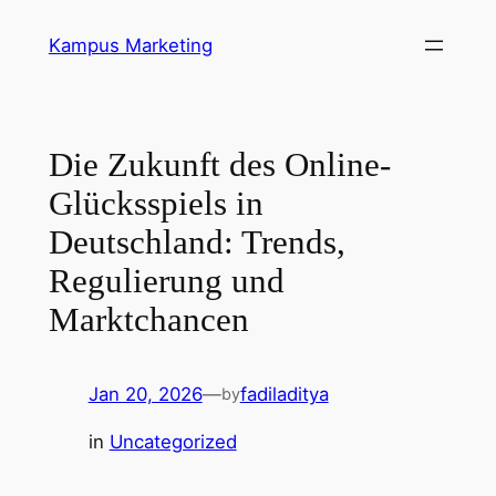
Skip
Kampus Marketing
to
content
Die Zukunft des Online-
Glücksspiels in
Deutschland: Trends,
Regulierung und
Marktchancen
Jan 20, 2026
—
fadiladitya
by
in
Uncategorized