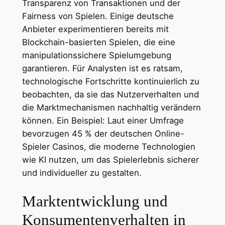
Transparenz von Transaktionen und der
Fairness von Spielen. Einige deutsche
Anbieter experimentieren bereits mit
Blockchain-basierten Spielen, die eine
manipulationssichere Spielumgebung
garantieren. Für Analysten ist es ratsam,
technologische Fortschritte kontinuierlich zu
beobachten, da sie das Nutzerverhalten und
die Marktmechanismen nachhaltig verändern
können. Ein Beispiel: Laut einer Umfrage
bevorzugen 45 % der deutschen Online-
Spieler Casinos, die moderne Technologien
wie KI nutzen, um das Spielerlebnis sicherer
und individueller zu gestalten.
Marktentwicklung und
Konsumentenverhalten in