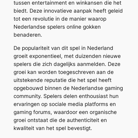
tussen entertainment en winkansen die het
biedt. Deze innovatieve aanpak heeft geleid
tot een revolutie in de manier waarop
Nederlandse spelers online gokken
benaderen.
De populariteit van dit spel in Nederland
groeit exponentieel, met duizenden nieuwe
spelers die zich dagelijks aanmelden. Deze
groei kan worden toegeschreven aan de
uitstekende reputatie die het spel heeft
opgebouwd binnen de Nederlandse gaming
community. Spelers delen enthousiast hun
ervaringen op sociale media platforms en
gaming forums, waardoor een organische
groei ontstaat die de authenticiteit en
kwaliteit van het spel bevestigt.