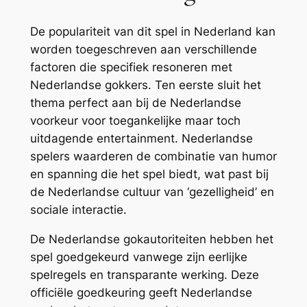
De populariteit van dit spel in Nederland kan
worden toegeschreven aan verschillende
factoren die specifiek resoneren met
Nederlandse gokkers. Ten eerste sluit het
thema perfect aan bij de Nederlandse
voorkeur voor toegankelijke maar toch
uitdagende entertainment. Nederlandse
spelers waarderen de combinatie van humor
en spanning die het spel biedt, wat past bij
de Nederlandse cultuur van ‘gezelligheid’ en
sociale interactie.
De Nederlandse gokautoriteiten hebben het
spel goedgekeurd vanwege zijn eerlijke
spelregels en transparante werking. Deze
officiële goedkeuring geeft Nederlandse