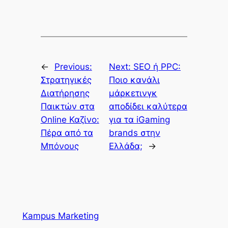
←
Previous:
Next:
SEO ή PPC:
Στρατηγικές
Ποιο κανάλι
Διατήρησης
μάρκετινγκ
Παικτών στα
αποδίδει καλύτερα
Online Καζίνο:
για τα iGaming
Πέρα από τα
brands στην
Μπόνους
Ελλάδα;
→
Kampus Marketing