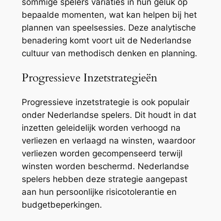
sommige spelers variaties in hun geluk op
bepaalde momenten, wat kan helpen bij het
plannen van speelsessies. Deze analytische
benadering komt voort uit de Nederlandse
cultuur van methodisch denken en planning.
Progressieve Inzetstrategieën
Progressieve inzetstrategie is ook populair
onder Nederlandse spelers. Dit houdt in dat
inzetten geleidelijk worden verhoogd na
verliezen en verlaagd na winsten, waardoor
verliezen worden gecompenseerd terwijl
winsten worden beschermd. Nederlandse
spelers hebben deze strategie aangepast
aan hun persoonlijke risicotolerantie en
budgetbeperkingen.