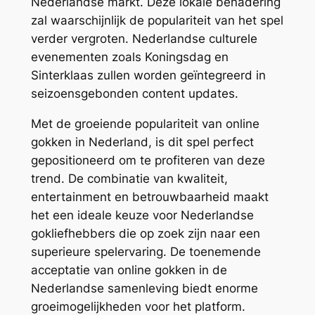
Nederlandse markt. Deze lokale benadering
zal waarschijnlijk de populariteit van het spel
verder vergroten. Nederlandse culturele
evenementen zoals Koningsdag en
Sinterklaas zullen worden geïntegreerd in
seizoensgebonden content updates.
Met de groeiende populariteit van online
gokken in Nederland, is dit spel perfect
gepositioneerd om te profiteren van deze
trend. De combinatie van kwaliteit,
entertainment en betrouwbaarheid maakt
het een ideale keuze voor Nederlandse
gokliefhebbers die op zoek zijn naar een
superieure spelervaring. De toenemende
acceptatie van online gokken in de
Nederlandse samenleving biedt enorme
groeimogelijkheden voor het platform.