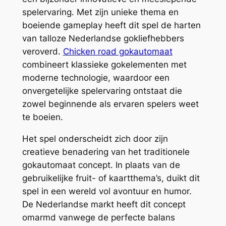
spelervaring. Met zijn unieke thema en
boeiende gameplay heeft dit spel de harten
van talloze Nederlandse gokliefhebbers
veroverd.
Chicken road gokautomaat
combineert klassieke gokelementen met
moderne technologie, waardoor een
onvergetelijke spelervaring ontstaat die
zowel beginnende als ervaren spelers weet
te boeien.
Het spel onderscheidt zich door zijn
creatieve benadering van het traditionele
gokautomaat concept. In plaats van de
gebruikelijke fruit- of kaartthema’s, duikt dit
spel in een wereld vol avontuur en humor.
De Nederlandse markt heeft dit concept
omarmd vanwege de perfecte balans