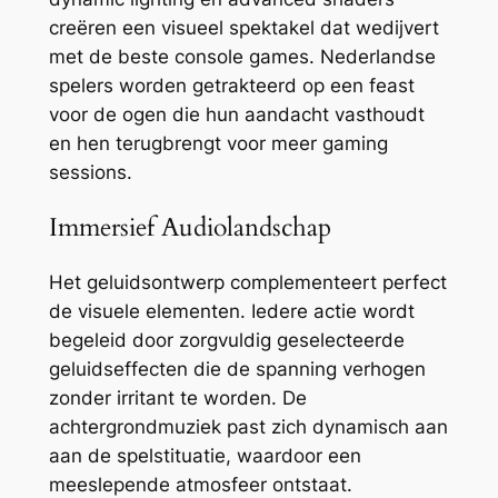
creëren een visueel spektakel dat wedijvert
met de beste console games. Nederlandse
spelers worden getrakteerd op een feast
voor de ogen die hun aandacht vasthoudt
en hen terugbrengt voor meer gaming
sessions.
Immersief Audiolandschap
Het geluidsontwerp complementeert perfect
de visuele elementen. Iedere actie wordt
begeleid door zorgvuldig geselecteerde
geluidseffecten die de spanning verhogen
zonder irritant te worden. De
achtergrondmuziek past zich dynamisch aan
aan de spelstituatie, waardoor een
meeslepende atmosfeer ontstaat.