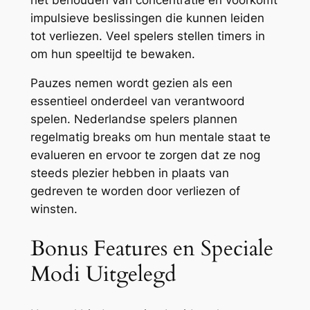
impulsieve beslissingen die kunnen leiden
tot verliezen. Veel spelers stellen timers in
om hun speeltijd te bewaken.
Pauzes nemen wordt gezien als een
essentieel onderdeel van verantwoord
spelen. Nederlandse spelers plannen
regelmatig breaks om hun mentale staat te
evalueren en ervoor te zorgen dat ze nog
steeds plezier hebben in plaats van
gedreven te worden door verliezen of
winsten.
Bonus Features en Speciale
Modi Uitgelegd