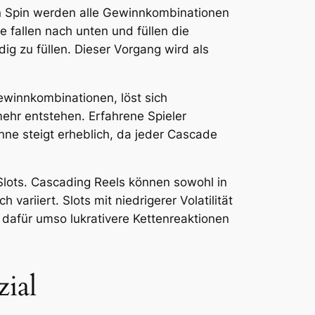
len Spin werden alle Gewinnkombinationen
fallen nach unten und füllen die
g zu füllen. Dieser Vorgang wird als
ewinnkombinationen, löst sich
mehr entstehen. Erfahrene Spieler
ne steigt erheblich, da jeder Cascade
n Slots. Cascading Reels können sowohl in
variiert. Slots mit niedrigerer Volatilität
 dafür umso lukrativere Kettenreaktionen
ial