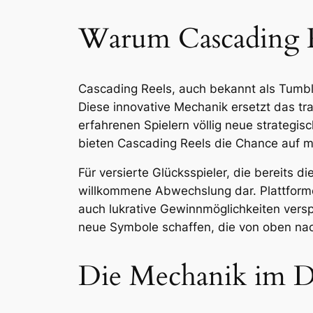
Warum Cascading Ree
Cascading Reels, auch bekannt als Tumbl
Diese innovative Mechanik ersetzt das tr
erfahrenen Spielern völlig neue strategi
bieten Cascading Reels die Chance auf m
Für versierte Glücksspieler, die bereits
willkommene Abwechslung dar. Plattfor
auch lukrative Gewinnmöglichkeiten vers
neue Symbole schaffen, die von oben nach
Die Mechanik im De