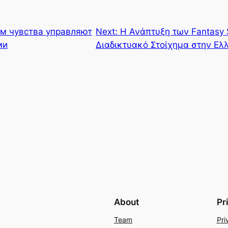
м чувства управляют
Next:
Η Ανάπτυξη των Fantasy S
ми
Διαδικτυακό Στοίχημα στην Ελ
About
Pr
Team
Pri