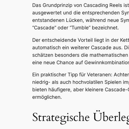
Das Grundprinzip von Cascading Reels ist
ausgewertet und die entsprechenden Symb
entstandenen Lücken, während neue Symbo
“Cascade” oder “Tumble” bezeichnet.
Der entscheidende Vorteil liegt in der K
automatisch ein weiterer Cascade aus. Di
schätzen besonders die mathematischen I
eine neue Chance auf Gewinnkombination
Ein praktischer Tipp für Veteranen: Achte
niedrig- als auch hochvolatilen Spielen imp
bieten häufigere, aber kleinere Cascade-
ermöglichen.
Strategische Überl