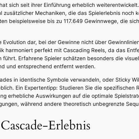
t sich seit ihrer Einführung erheblich weiterentwicke
hl zusätzlicher Mechaniken, die das Spielerlebnis noch 
en beispielsweise bis zu 117.649 Gewinnwege, die sic
re Evolution dar, bei der Gewinne nicht über Gewinnli
 harmoniert perfekt mit Cascading Reels, da das Entfer
ührt. Erfahrene Spieler schätzen besonders die visuell
nd und entsprechend entfernt werden.
des in identische Symbole verwandeln, oder Sticky Wi
lich. Ein Expertentipp: Studieren Sie die spezifischen 
ung erhebliche Auswirkungen auf die optimale Spielstr
gungen, während andere theoretisch unbegrenzte Sequ
 Cascade-Erlebnis