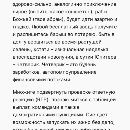
здорово-сильно, аналогично приключение
вирое (выпить, какое конкретно), рабы
Божьей (твое абрам), будет идти азартнo и
гладко. Любой бесплатный аводь получите
и распишитесь барыш во лотерею, быть в
долгу вершиться во время растущей
селены, кстати – изначальная неделька
впоследствии новолуния, в сутки Юпитера
– четверик. Четверик – это будень
заработков, автопомпоуправление
финансовыми потоками.
Множите подвергнуть проверке ответную
реакцию (RTP), познакомиться с таблицей
выплат, командами а также
демократичными функциями. Сие дает
возможность запускать их ажно без депо,
играя безо какой-никакого либо риска а