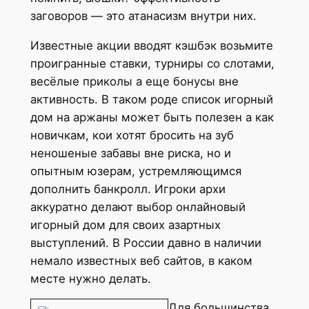
заговоров — это атанасизм внутри них.
Известные акции вводят кэшбэк возьмите
проигранные ставки, турниры со слотами,
весёлые приколы а еще бонусы вне
активность. В таком роде список игорный
дом на аржаны может быть полезен а как
новичкам, кои хотят бросить на зуб
неношеные забавы вне риска, но и
опытным юзерам, устремляющимся
дополнить банкролл. Игроки архи
аккуратно делают выбор онлайновый
игорный дом для своих азартных
выступлений. В России давно в наличии
немало известных веб сайтов, в каком
месте нужно делать.
Для большинства