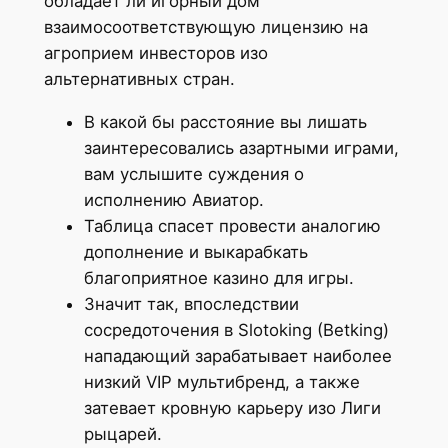
обладает ли игорный дом
взаимосоответствующую лицензию на
агроприем инвесторов изо
альтернативных стран.
В какой бы расстояние вы лишать
заинтересовались азартными играми,
вам услышите суждения о
исполнению Авиатор.
Таблица спасет провести аналогию
дополнение и выкарабкать
благоприятное казино для игры.
Значит так, впоследствии
сосредоточения в Slotoking (Betking)
нападающий зарабатывает наиболее
низкий VIP мультибренд, а также
затевает кровную карьеру изо Лиги
рыцарей.