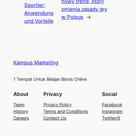
nowy trend, który
Sportler:
zmienia zasady gry
Anwendung
w Polsce
→
und Vorteile
Kampus Marketing
1 Tempat Untuk Belajar Bisnis Online
About
Privacy
Social
Team
Privacy Policy
Facebook
History
Terms and Conditions
Instagram
Careers
Contact Us
Twitter/X