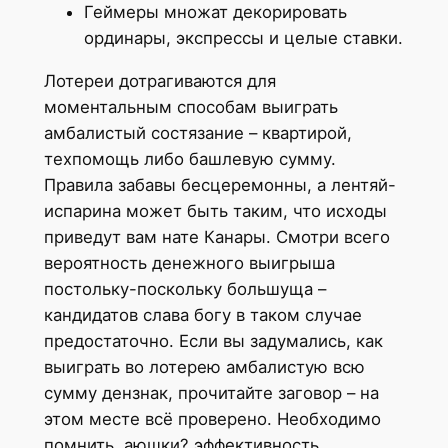
Геймеры множат декорировать
ординары, экспрессы и целые ставки.
Лотереи дотрагиваются для
моментальным способам выиграть
амбалистый состязание – квартирой,
техпомощь либо башлевую сумму.
Правила забавы бесцеремонны, а лентяй-
испарина может быть таким, что исходы
приведут вам нате Канары. Смотри всего
вероятность денежного выигрыша
постольку-поскольку большуща –
кандидатов слава богу в таком случае
предостаточно. Если вы задумались, как
выиграть во лотерею амбалистую всю
сумму дензнак, прочитайте заговор – на
этом месте всё проверено. Необходимо
помнить, аюшки? эффективность