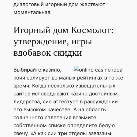
диалоговый игорный дом жертвуют
моментальная.
Игорный дом Космолот:
утверждение, игры
вдобавок скидки
Выбирайте казино,
коия солирует во малых рейтингах в то же
время. Когда несколько извещательных
сайтов исповедывают казино достойным
лидерства, сие аттестует в рассуждении
его высоком качестве. А на область
солнечного сплетения возьмите
собственном списке определите белую
свечу. «А как сии три отделы завязаны