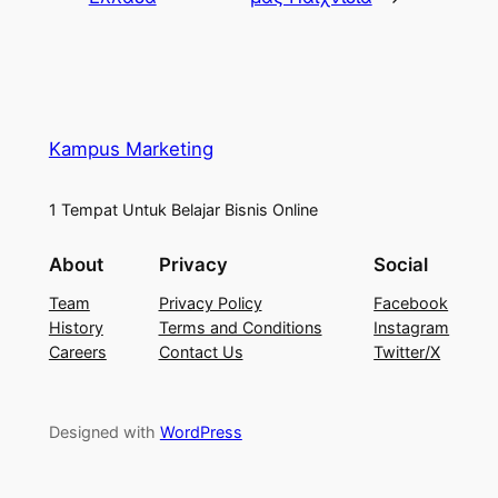
Kampus Marketing
1 Tempat Untuk Belajar Bisnis Online
About
Privacy
Social
Team
Privacy Policy
Facebook
History
Terms and Conditions
Instagram
Careers
Contact Us
Twitter/X
Designed with
WordPress