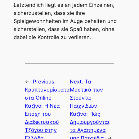
Letztendlich liegt es an jedem Einzelnen,
sicherzustellen, dass sie ihre
Spielgewohnheiten im Auge behalten und
sicherstellen, dass sie Spaß haben, ohne
dabei die Kontrolle zu verlieren.
←
Previous:
Next:
Τα
Κρυπτονομίσματα
Μυστικά των
στα Online
Στούντιο
Καζίνο: Η Νέα
Παιχνιδιών
Εποχή του
Καζίνο: Πώς
Διαδικτυακού
Δημιουργούνται
Τζόγου στην
τα Αγαπημένα
Ελλάδα
μας Παιχνίδια
→