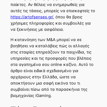
παίκτες. Αν θέλεις να ενημερωθείς για
αυτές τις τάσεις, μπορείς να επισκεφτείς το
https://artofsenses.gr/
, όπου θα βρεις
χρήσιμες πληροφορίες και συμβουλές για
να ξεκινήσεις με ασφάλεια.
Η κατανόηση των M&A μπορεί να σε
βοηθήσει να καταλάβεις πώς οι αλλαγές
στις εταιρίες επηρεάζουν τα παιχνίδια, τις
υπηρεσίες και τις προσφορές που βλέπεις
στα αγαπημένα σου online καζίνο. Αυτό το
άρθρο είναι ειδικά σχεδιασμένο για
αρχάριους στην Ελλάδα, ώστε να
αποκτήσουν μια σαφή εικόνα του τι
συμβαίνει πίσω από τα παρασκήνια της
βιομηχανίας iGaming.