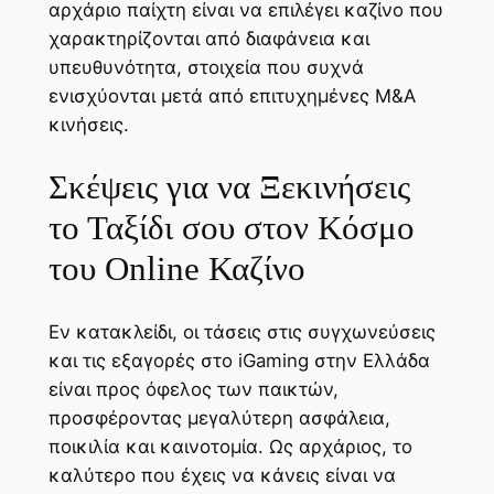
αρχάριο παίχτη είναι να επιλέγει καζίνο που
χαρακτηρίζονται από διαφάνεια και
υπευθυνότητα, στοιχεία που συχνά
ενισχύονται μετά από επιτυχημένες M&A
κινήσεις.
Σκέψεις για να Ξεκινήσεις
το Ταξίδι σου στον Κόσμο
του Online Καζίνο
Εν κατακλείδι, οι τάσεις στις συγχωνεύσεις
και τις εξαγορές στο iGaming στην Ελλάδα
είναι προς όφελος των παικτών,
προσφέροντας μεγαλύτερη ασφάλεια,
ποικιλία και καινοτομία. Ως αρχάριος, το
καλύτερο που έχεις να κάνεις είναι να