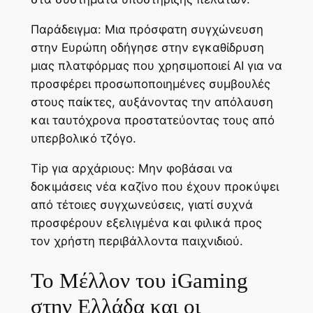
Παράδειγμα: Μια πρόσφατη συγχώνευση
στην Ευρώπη οδήγησε στην εγκαθίδρυση
μιας πλατφόρμας που χρησιμοποιεί AI για να
προσφέρει προσωποποιημένες συμβουλές
στους παίκτες, αυξάνοντας την απόλαυση
και ταυτόχρονα προστατεύοντας τους από
υπερβολικό τζόγο.
Tip για αρχάριους: Μην φοβάσαι να
δοκιμάσεις νέα καζίνο που έχουν προκύψει
από τέτοιες συγχωνεύσεις, γιατί συχνά
προσφέρουν εξελιγμένα και φιλικά προς
τον χρήστη περιβάλλοντα παιχνιδιού.
Το Μέλλον του iGaming
στην Ελλάδα και οι