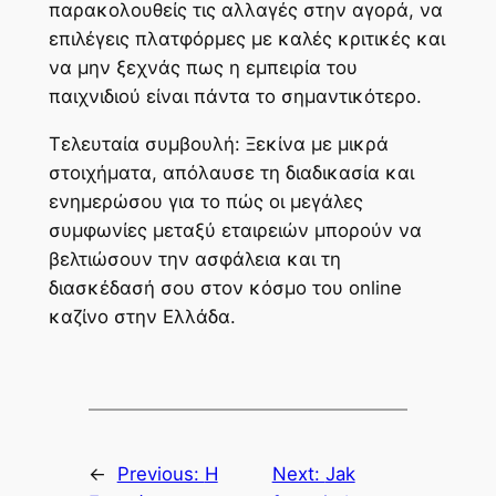
παρακολουθείς τις αλλαγές στην αγορά, να
επιλέγεις πλατφόρμες με καλές κριτικές και
να μην ξεχνάς πως η εμπειρία του
παιχνιδιού είναι πάντα το σημαντικότερο.
Τελευταία συμβουλή: Ξεκίνα με μικρά
στοιχήματα, απόλαυσε τη διαδικασία και
ενημερώσου για το πώς οι μεγάλες
συμφωνίες μεταξύ εταιρειών μπορούν να
βελτιώσουν την ασφάλεια και τη
διασκέδασή σου στον κόσμο του online
καζίνο στην Ελλάδα.
←
Previous:
Η
Next:
Jak