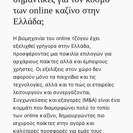
των online καζίνο στην
Ελλάδα;
Η βιομηχανία του online τζόγου έχει
εξελιχθεί γρήγορα στην Ελλάδα,
προσφέροντας μια ποικιλία επιλογών για
αρχάριους παίκτες αλλά και έμπειρους
χρήστες. Οι εξελίξεις στον χώρο δεν
αφορούν μόνο τα παιχνίδια και τις
τεχνολογίες, αλλά και το πώς οι εταιρείες
λειτουργούν και συνεργάζονται.
Συγχωνεύσεις και εξαγορές (M&A) είναι ένα
κομμάτι που διαμορφώνει πολύ το τοπίο
των online καζίνο, δημιουργώντας πιο
ισχυρούς παίκτες στην αγορά και
καλύτερες προσφορές για εμάς τους