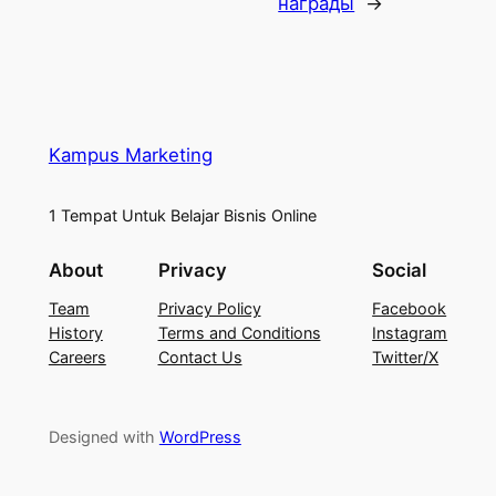
награды
→
Kampus Marketing
1 Tempat Untuk Belajar Bisnis Online
About
Privacy
Social
Team
Privacy Policy
Facebook
History
Terms and Conditions
Instagram
Careers
Contact Us
Twitter/X
Designed with
WordPress