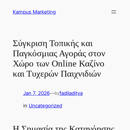
Skip
Kampus Marketing
to
content
Σύγκριση Τοπικής και
Παγκόσμιας Αγοράς στον
Χώρο των Online Καζίνο
και Τυχερών Παιχνιδιών
Jan 7, 2026
—
fadiladitya
by
in
Uncategorized
Η Σημασία της Κατανόησης