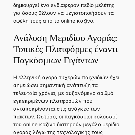
δημιουργεί ένα ενδιαφέρον πεδίο μελέτης
για όσους θέλουν να μεγιστοποιήσουν τα
οφέλη τους από το online καζίνο.
Ανάλυση Μεριδίου Αγοράς:
Τοπικές Πλατφόρμες έναντι
Παγκόσμιων Γιγάντων
Η ελληνική αγορά τυχερών παιχνιδιών έχει
σημειώσει σημαντική ανάπτυξη τα
τελευταία χρόνια, με αυξανόμενο αριθμό
εγκεκριμένων πλατφορμών που
ανταποκρίνονται στις ανάγκες των
παικτών. Ωστόσο, οι παγκόσμιοι κολοσσοί
του online καζίνο διατηρούν μεγάλο μερίδιο
αγοράς λόγω της τεχνολογικής τους