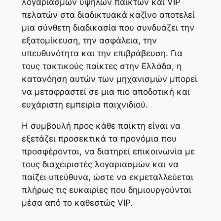
λογαριασμών υψηλών παικτών και VIP
πελατών στα διαδικτυακά καζίνο αποτελεί
μια σύνθετη διαδικασία που συνδυάζει την
εξατομίκευση, την ασφάλεια, την
υπευθυνότητα και την επιβράβευση. Για
τους τακτικούς παίκτες στην Ελλάδα, η
κατανόηση αυτών των μηχανισμών μπορεί
να μεταφραστεί σε μια πιο αποδοτική και
ευχάριστη εμπειρία παιχνιδιού.
Η συμβουλή προς κάθε παίκτη είναι να
εξετάζει προσεκτικά τα προνόμια που
προσφέρονται, να διατηρεί επικοινωνία με
τους διαχειριστές λογαριασμών και να
παίζει υπεύθυνα, ώστε να εκμεταλλεύεται
πλήρως τις ευκαιρίες που δημιουργούνται
μέσα από το καθεστώς VIP.