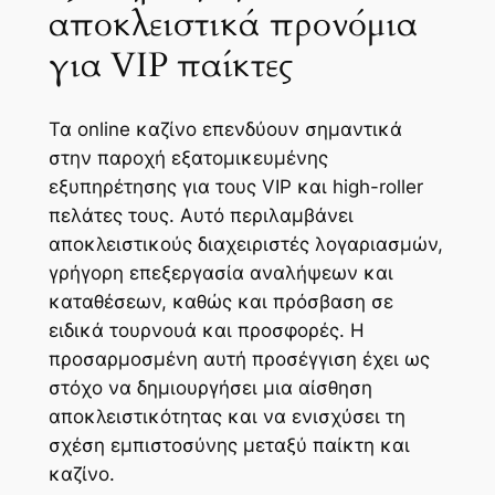
αποκλειστικά προνόμια
για VIP παίκτες
Τα online καζίνο επενδύουν σημαντικά
στην παροχή εξατομικευμένης
εξυπηρέτησης για τους VIP και high-roller
πελάτες τους. Αυτό περιλαμβάνει
αποκλειστικούς διαχειριστές λογαριασμών,
γρήγορη επεξεργασία αναλήψεων και
καταθέσεων, καθώς και πρόσβαση σε
ειδικά τουρνουά και προσφορές. Η
προσαρμοσμένη αυτή προσέγγιση έχει ως
στόχο να δημιουργήσει μια αίσθηση
αποκλειστικότητας και να ενισχύσει τη
σχέση εμπιστοσύνης μεταξύ παίκτη και
καζίνο.