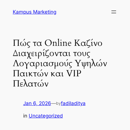
Skip
Kampus Marketing
to
content
Πώς τα Online Καζίνο
Διαχειρίζονται τους
Λογαριασμούς Υψηλών
Παικτών και VIP
Πελατών
Jan 6, 2026
—
fadiladitya
by
in
Uncategorized