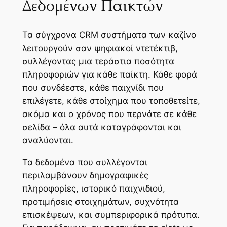
Δεδομένων Παικτών
Τα σύγχρονα CRM συστήματα των καζίνο
λειτουργούν σαν ψηφιακοί ντετέκτιβ,
συλλέγοντας μια τεράστια ποσότητα
πληροφοριών για κάθε παίκτη. Κάθε φορά
που συνδέεστε, κάθε παιχνίδι που
επιλέγετε, κάθε στοίχημα που τοποθετείτε,
ακόμα και ο χρόνος που περνάτε σε κάθε
σελίδα – όλα αυτά καταγράφονται και
αναλύονται.
Τα δεδομένα που συλλέγονται
περιλαμβάνουν δημογραφικές
πληροφορίες, ιστορικό παιχνιδιού,
προτιμήσεις στοιχημάτων, συχνότητα
επισκέψεων, και συμπεριφορικά πρότυπα.