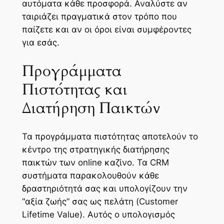
αυτόματα κάθε προσφορά. Αναλύστε αν
ταιριάζει πραγματικά στον τρόπο που
παίζετε και αν οι όροι είναι συμφέροντες
για εσάς.
Προγράμματα
Πιστότητας και
Διατήρηση Παικτών
Τα προγράμματα πιστότητας αποτελούν το
κέντρο της στρατηγικής διατήρησης
παικτών των online καζίνο. Τα CRM
συστήματα παρακολουθούν κάθε
δραστηριότητά σας και υπολογίζουν την
“αξία ζωής” σας ως πελάτη (Customer
Lifetime Value). Αυτός ο υπολογισμός