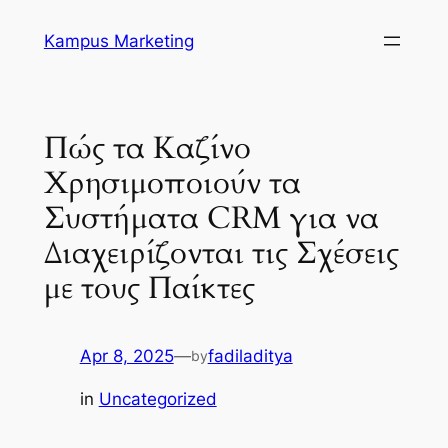
Skip
Kampus Marketing
to
content
Πώς τα Καζίνο
Χρησιμοποιούν τα
Συστήματα CRM για να
Διαχειρίζονται τις Σχέσεις
με τους Παίκτες
Apr 8, 2025
—
fadiladitya
by
in
Uncategorized