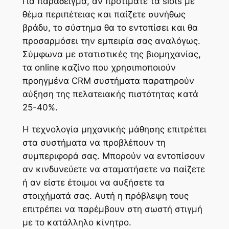
Για παράδειγμα, αν προτιμάτε τα slots με
θέμα περιπέτειας και παίζετε συνήθως
βράδυ, το σύστημα θα το εντοπίσει και θα
προσαρμόσει την εμπειρία σας αναλόγως.
Σύμφωνα με στατιστικές της βιομηχανίας,
τα online καζίνο που χρησιmoποιούν
προηγμένα CRM συστήματα παρατηρούν
αύξηση της πελατειακής πιστότητας κατά
25-40%.
Η τεχνολογία μηχανικής μάθησης επιτρέπει
στα συστήματα να προβλέπουν τη
συμπεριφορά σας. Μπορούν να εντοπίσουν
αν κινδυνεύετε να σταματήσετε να παίζετε
ή αν είστε έτοιμοι να αυξήσετε τα
στοιχήματά σας. Αυτή η πρόβλεψη τους
επιτρέπει να παρέμβουν στη σωστή στιγμή
με το κατάλληλο κίνητρο.