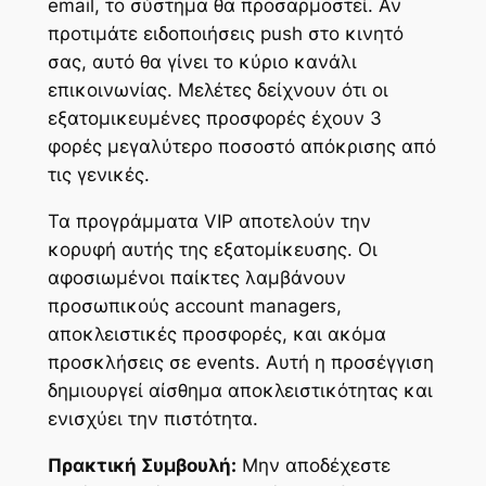
email, το σύστημα θα προσαρμοστεί. Αν
προτιμάτε ειδοποιήσεις push στο κινητό
σας, αυτό θα γίνει το κύριο κανάλι
επικοινωνίας. Μελέτες δείχνουν ότι οι
εξατομικευμένες προσφορές έχουν 3
φορές μεγαλύτερο ποσοστό απόκρισης από
τις γενικές.
Τα προγράμματα VIP αποτελούν την
κορυφή αυτής της εξατομίκευσης. Οι
αφοσιωμένοι παίκτες λαμβάνουν
προσωπικούς account managers,
αποκλειστικές προσφορές, και ακόμα
προσκλήσεις σε events. Αυτή η προσέγγιση
δημιουργεί αίσθημα αποκλειστικότητας και
ενισχύει την πιστότητα.
Πρακτική Συμβουλή:
Μην αποδέχεστε