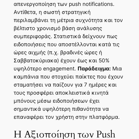
απενεργοποίηση των push notifications.
Αντίθετα, η σωστή στρατηγική
περιλαμβάνει τη μέτρια συχνότητα και τον
βέλτιστο χρονισμό βάση ανάλυσης
συμπεριφοράς. Στατιστικά δείχνουν πως
ειδοποιήσεις που αποστέλλονται κατά τις
ώρες αιχμής (π.χ. βραδινές ώρες ή
Σαββατοκύριακα) έχουν έως και 50%
υψηλότερο engagement.
Παράδειγμα:
Μια
καμπάνια που στοχεύει παίκτες που έχουν
σταματήσει να παίζουν για 7 ημέρες και
τους προσφέρει αποκλειστικά κινητά
μπόνους μέσω ειδοποιήσεων έχει
σημαντικά υψηλότερη πιθανότητα να
επαναφέρει τον χρήστη στην πλατφόρμα.
Η Αξιοποίηση των Push