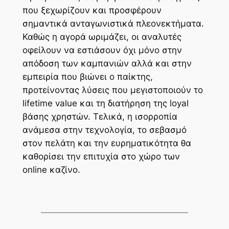
που ξεχωρίζουν και προσφέρουν
σημαντικά ανταγωνιστικά πλεονεκτήματα.
Καθώς η αγορά ωριμάζει, οι αναλυτές
οφείλουν να εστιάσουν όχι μόνο στην
απόδοση των καμπανιών αλλά και στην
εμπειρία που βιώνει ο παίκτης,
προτείνοντας λύσεις που μεγιστοποιούν το
lifetime value και τη διατήρηση της loyal
βάσης χρηστών. Τελικά, η ισορροπία
ανάμεσα στην τεχνολογία, το σεβασμό
στον πελάτη και την ευρηματικότητα θα
καθορίσει την επιτυχία στο χώρο των
online καζίνο.