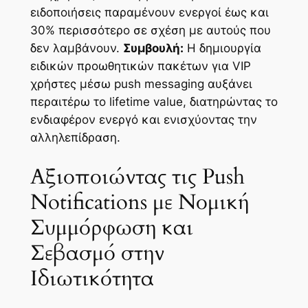
ειδοποιήσεις παραμένουν ενεργοί έως και
30% περισσότερο σε σχέση με αυτούς που
δεν λαμβάνουν.
Συμβουλή:
Η δημιουργία
ειδικών προωθητικών πακέτων για VIP
χρήστες μέσω push messaging αυξάνει
περαιτέρω το lifetime value, διατηρώντας το
ενδιαφέρον ενεργό και ενισχύοντας την
αλληλεπίδραση.
Αξιοποιώντας τις Push
Notifications με Νομική
Συμμόρφωση και
Σεβασμό στην
Ιδιωτικότητα