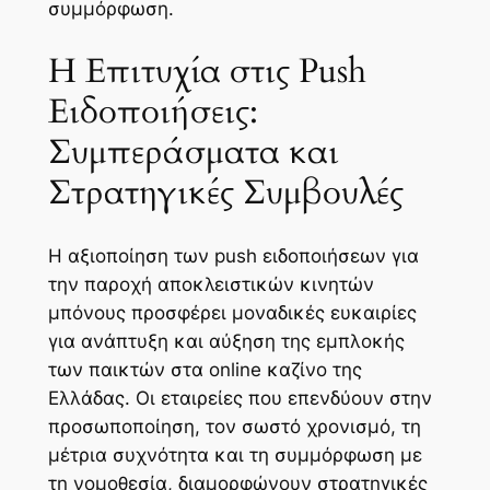
συμμόρφωση.
Η Επιτυχία στις Push
Ειδοποιήσεις:
Συμπεράσματα και
Στρατηγικές Συμβουλές
Η αξιοποίηση των push ειδοποιήσεων για
την παροχή αποκλειστικών κινητών
μπόνους προσφέρει μοναδικές ευκαιρίες
για ανάπτυξη και αύξηση της εμπλοκής
των παικτών στα online καζίνο της
Ελλάδας. Οι εταιρείες που επενδύουν στην
προσωποποίηση, τον σωστό χρονισμό, τη
μέτρια συχνότητα και τη συμμόρφωση με
τη νομοθεσία, διαμορφώνουν στρατηγικές