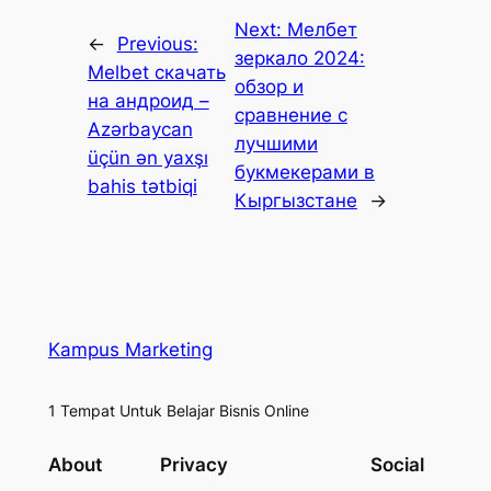
Next:
Мелбет
←
Previous:
зеркало 2024:
Melbet скачать
обзор и
на андроид –
сравнение с
Azərbaycan
лучшими
üçün ən yaxşı
букмекерами в
bahis tətbiqi
Кыргызстане
→
Kampus Marketing
1 Tempat Untuk Belajar Bisnis Online
About
Privacy
Social