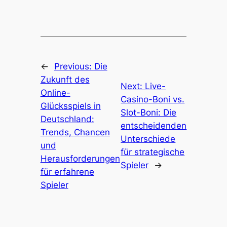
←
Previous:
Die
Zukunft des
Next:
Live-
Online-
Casino-Boni vs.
Glücksspiels in
Slot-Boni: Die
Deutschland:
entscheidenden
Trends, Chancen
Unterschiede
und
für strategische
Herausforderungen
Spieler
→
für erfahrene
Spieler