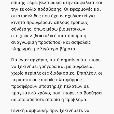
επίσης φέρει βελτιώσεις στην ασφάλεια και
την ευκολία πρόσβασης. Οι εφαρμογές και
οι ιστοσελίδες που έχουν σχεδιαστεί για
κινητά προσφέρουν απλούς τρόπους
σύνδεσης, όπως μέσω βιομετρικών
στοιχείων (δακτυλικό αποτύπωμα ή
αναγνώριση προσώπου) και ασφαλείς
πληρωμές με λιγότερα βήματα.
Για έναν αρχάριο, αυτό σημαίνει ότι μπορεί
να ξεκινήσει γρήγορα και με ασφάλεια,
χωρίς περίπλοκες διαδικασίες. Επιπλέον, οι
περισσότερες mobile πλατφόρμες
προσφέρουν υποστήριξη πελατών σε
πραγματικό χρόνο, που μπορεί να βοηθήσει
σε οποιαδήποτε απορία ή πρόβλημα.
Γενική συμβουλή: πριν ξεκινήσετε να