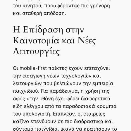
του κινητού, προσφέροντας πιο γρήγορη
και σταθερή απόδοση.
Η Επίδραση στην
Καινοτομία και Νέες
Λειτουργίες
Οι mobile-first παίκτες έχουν επιταχύνει
την εισαγωγή νέων τεχνολογιών και
λειτουργιών που βελτιώνουν την εμπειρία
παιχνιδιού. Για παράδειγμα, η χρήση της
αφής στην οθόνη έχει φέρει διαφορετικά
είδη ελέγχου από τα παραδοσιακά κουμπιά
του υπολογιστή. Επιπλέον, οι εταιρείες
καζίνο επενδύουν σε πιο διαδραστικά και
σύντομα παιχνίδια, ικανά να κρατήσουν το