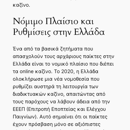
καζίνο.
Νόμιμο Πλαίσιο και
Ρυθμίσεις στην Ελλάδα
Ένα από τα βασικά ζητήματα που
απασχολούν τους αρχάριους παίκτες στην
Ελλάδα είναι το νομικό πλαίσιο που διέπει
τα online καζίνο. Το 2020, η Ελλάδα
ολοκλήρωσε μια νέα νομοθεσία που
ρυθμίζει αυστηρά τη λειτουργία των
διαδικτυακών καζίνο, απαιτώντας από
τους παρόχους να λάβουν άδεια από την
ΕΕΕΠ (Επιτροπή Εποπτείας και Ελέγχου
Παιγνίων). Αυτό σημαίνει ότι οι παίκτες
έχουν πρόσβαση μόνο σε αξιόπιστες