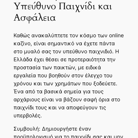
Υπεύθυνο Παιχνίδι και
Ασφάλεια
Καθώς ανακαλύπτετε τον κόσμο των online
καζίνο, είναι σημαντικό να έχετε πάντα
στο μυαλό σας τον υπεύθυνο παιχνιδιό. Η
Ελλάδα έχει θέσει σε προτεραιότητα την
προστασία των παικτών, με ειδικά
εργαλεία που βοηθούν στον έλεγχο του
χρόνου και των χρημάτων που ξοδεύετε.
Ένα από τα βασικά σημεία για τους
αρχάριους είναι να βάζουν σαφή όρια στο
παιχνίδι τους και να αποφεύγουν τις
υπερβολές.
Συμβουλή: Δημιουργήστε έναν
προϋπολογισμό για το παιχνίδι σας και μην