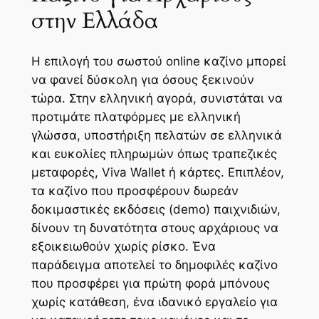
στην Ελλάδα
Η επιλογή του σωστού online καζίνο μπορεί
να φανεί δύσκολη για όσους ξεκινούν
τώρα. Στην ελληνική αγορά, συνιστάται να
προτιμάτε πλατφόρμες με ελληνική
γλώσσα, υποστήριξη πελατών σε ελληνικά
και ευκολίες πληρωμών όπως τραπεζικές
μεταφορές, Viva Wallet ή κάρτες. Επιπλέον,
τα καζίνο που προσφέρουν δωρεάν
δοκιμαστικές εκδόσεις (demo) παιχνιδιών,
δίνουν τη δυνατότητα στους αρχάριους να
εξοικειωθούν χωρίς ρίσκο. Ένα
παράδειγμα αποτελεί το δημοφιλές καζίνο
που προσφέρει για πρώτη φορά μπόνους
χωρίς κατάθεση, ένα ιδανικό εργαλείο για