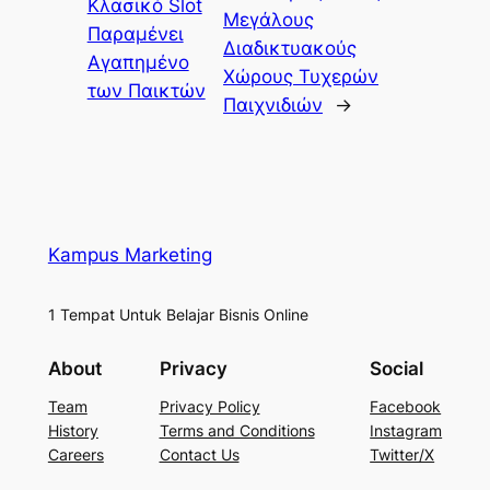
Κλασικό Slot
Μεγάλους
Παραμένει
Διαδικτυακούς
Αγαπημένο
Χώρους Τυχερών
των Παικτών
Παιχνιδιών
→
Kampus Marketing
1 Tempat Untuk Belajar Bisnis Online
About
Privacy
Social
Team
Privacy Policy
Facebook
History
Terms and Conditions
Instagram
Careers
Contact Us
Twitter/X