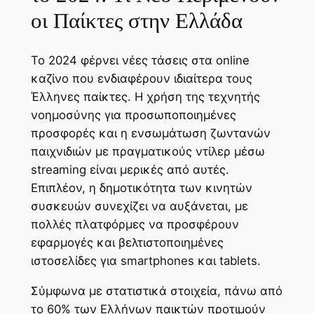
οι Παίκτες στην Ελλάδα
Το 2024 φέρνει νέες τάσεις στα online
καζίνο που ενδιαφέρουν ιδιαίτερα τους
Έλληνες παίκτες. Η χρήση της τεχνητής
νοημοσύνης για προσωποποιημένες
προσφορές και η ενσωμάτωση ζωντανών
παιχνιδιών με πραγματικούς ντίλερ μέσω
streaming είναι μερικές από αυτές.
Επιπλέον, η δημοτικότητα των κινητών
συσκευών συνεχίζει να αυξάνεται, με
πολλές πλατφόρμες να προσφέρουν
εφαρμογές και βελτιστοποιημένες
ιστοσελίδες για smartphones και tablets.
Σύμφωνα με στατιστικά στοιχεία, πάνω από
το 60% των Ελλήνων παικτών προτιμούν