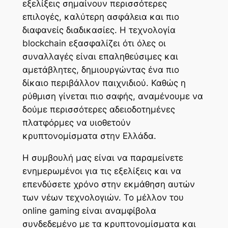
εξελίξεις σημαίνουν περισσότερες
επιλογές, καλύτερη ασφάλεια και πιο
διαφανείς διαδικασίες. Η τεχνολογία
blockchain εξασφαλίζει ότι όλες οι
συναλλαγές είναι επαληθεύσιμες και
αμετάβλητες, δημιουργώντας ένα πιο
δίκαιο περιβάλλον παιχνιδιού. Καθώς η
ρύθμιση γίνεται πιο σαφής, αναμένουμε να
δούμε περισσότερες αδειοδοτημένες
πλατφόρμες να υιοθετούν
κρυπτονομίσματα στην Ελλάδα.
Η συμβουλή μας είναι να παραμείνετε
ενημερωμένοι για τις εξελίξεις και να
επενδύσετε χρόνο στην εκμάθηση αυτών
των νέων τεχνολογιών. Το μέλλον του
online gaming είναι αναμφίβολα
συνδεδεμένο με τα κρυπτονομίσματα και