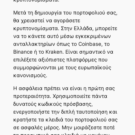
Μετά τη δημιουργία του πορτοφολιού σας,
θα χρειαστεί να αγοράσετε
κρυπτονομίσματα. Στην Ελλάδα, μπορείτε
να το κάνετε αυτό μέσω εγκεκριμένων
ανταλλακτηρίων όπως το Coinbase, το
Binance ή το Kraken. Είναι σημαντικό να
επιλέξετε αξιόπιστες πλατφόρμες που
συμμορφώνονται με τους ευρωπαϊκούς
κανονισμούς.
Η ασφάλεια πρέπει να είναι η πρώτη σας
προτεραιότητα. Χρησιμοποιείτε πάντα
δυνατούς κωδικούς πρόσβασης,
ενεργοποιήστε την διπλή ταυτοποίηση και
κρατήστε τα κλειδιά του πορτοφολιού σας
σε ασφαλές μέρος. Μην μοιράζεστε ποτέ