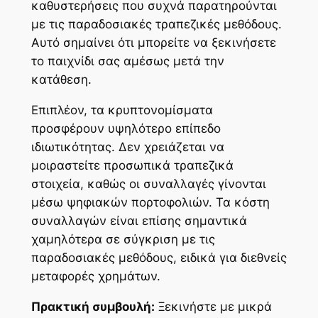
καθυστερήσεις που συχνά παρατηρούνται
με τις παραδοσιακές τραπεζικές μεθόδους.
Αυτό σημαίνει ότι μπορείτε να ξεκινήσετε
το παιχνίδι σας αμέσως μετά την
κατάθεση.
Επιπλέον, τα κρυπτονομίσματα
προσφέρουν υψηλότερο επίπεδο
ιδιωτικότητας. Δεν χρειάζεται να
μοιραστείτε προσωπικά τραπεζικά
στοιχεία, καθώς οι συναλλαγές γίνονται
μέσω ψηφιακών πορτοφολιών. Τα κόστη
συναλλαγών είναι επίσης σημαντικά
χαμηλότερα σε σύγκριση με τις
παραδοσιακές μεθόδους, ειδικά για διεθνείς
μεταφορές χρημάτων.
Πρακτική συμβουλή:
Ξεκινήστε με μικρά