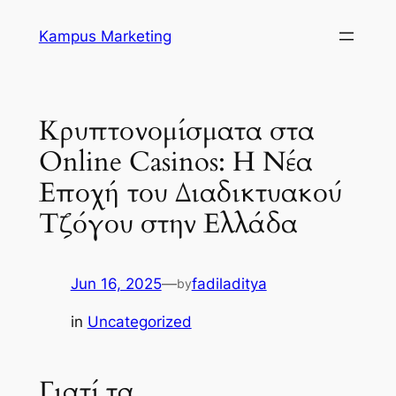
Skip
Kampus Marketing
to
content
Κρυπτονομίσματα στα
Online Casinos: Η Νέα
Εποχή του Διαδικτυακού
Τζόγου στην Ελλάδα
Jun 16, 2025
—
fadiladitya
by
in
Uncategorized
Γιατί τα