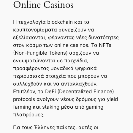
Online Casinos
Η τεχνολογία blockchain και τα
κρυπτονομίσματα συνεχίζουν να
εξελίσσονται, φέρνοντας νέες δυνατότητες
στον κόσμο των online casinos. Τα NFTs
(Non-Fungible Tokens) αρχίζουν να
ενσωματώνονται σε παιχνίδια,
προσφέροντας μοναδικά ψηφιακά
περιουσιακά στοιχεία που μπορούν να
συλλεχθούν και να ανταλλαχθούν.
Επιπλέον, τα DeFi (Decentralized Finance)
protocols ανοίγουν νέους δρόμους για yield
farming και staking μέσα από gaming
πλατφόρμες.
Για τους Έλληνες παίκτες, αυτές οι