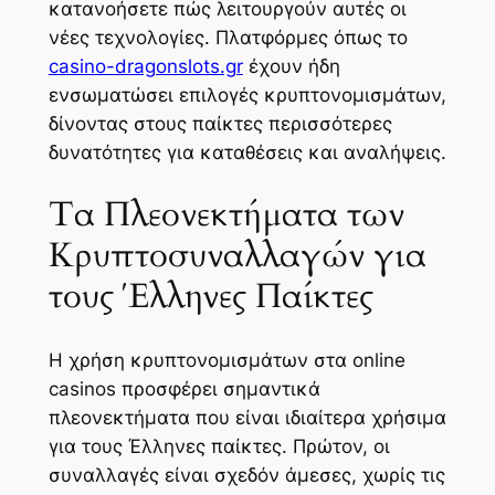
κατανοήσετε πώς λειτουργούν αυτές οι
νέες τεχνολογίες. Πλατφόρμες όπως το
casino-dragonslots.gr
έχουν ήδη
ενσωματώσει επιλογές κρυπτονομισμάτων,
δίνοντας στους παίκτες περισσότερες
δυνατότητες για καταθέσεις και αναλήψεις.
Τα Πλεονεκτήματα των
Κρυπτοσυναλλαγών για
τους Έλληνες Παίκτες
Η χρήση κρυπτονομισμάτων στα online
casinos προσφέρει σημαντικά
πλεονεκτήματα που είναι ιδιαίτερα χρήσιμα
για τους Έλληνες παίκτες. Πρώτον, οι
συναλλαγές είναι σχεδόν άμεσες, χωρίς τις