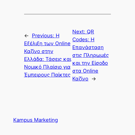
Next:
QR
←
Previous:
Η
Codes: Η
Εξέλιξη των Online
Επανάσταση
Καζίνο στην
στις Πληρωμές
Ελλάδα: Τάσεις και
και την Είσοδο
Νομικό Πλαίσιο για
στα Online
Έμπειρους Παίκτες
Καζίνο
→
Kampus Marketing