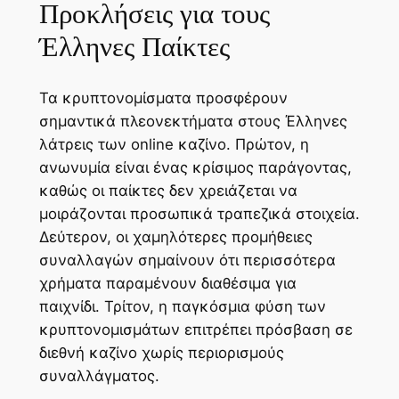
Προκλήσεις για τους
Έλληνες Παίκτες
Τα κρυπτονομίσματα προσφέρουν
σημαντικά πλεονεκτήματα στους Έλληνες
λάτρεις των online καζίνο. Πρώτον, η
ανωνυμία είναι ένας κρίσιμος παράγοντας,
καθώς οι παίκτες δεν χρειάζεται να
μοιράζονται προσωπικά τραπεζικά στοιχεία.
Δεύτερον, οι χαμηλότερες προμήθειες
συναλλαγών σημαίνουν ότι περισσότερα
χρήματα παραμένουν διαθέσιμα για
παιχνίδι. Τρίτον, η παγκόσμια φύση των
κρυπτονομισμάτων επιτρέπει πρόσβαση σε
διεθνή καζίνο χωρίς περιορισμούς
συναλλάγματος.