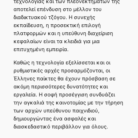
τεχνολογίας και των πλεονεκτημάτων της
αποτελεί επένδυση στο μέλλον του
διαδικτυακού τζόγου. Η συνεχής
εκπαίδευση, η προσεκτική επιλογή
πλατφορμών και η υπεύθυνη διαχείριση
κεφαλαίων είναι τα κλειδιά για μια
επιτυχημένη εμπειρία.
Καθώς η τεχνολογία εξελίσσεται και οι
ρυθμιστικές αρχές προσαρμόζονται, οι
Έλληνες παίκτες θα έχουν πρόσβαση σε
ακόμη περισσότερες δυνατότητες και
εργαλεία. Η σοφή προσέγγιση συνδυάζει
την αγκαλιά της καινοτομίας με την τήρηση
των αρχών υπεύθυνου παιχνιδιού,
δημιουργώντας ένα ασφαλές και
διασκεδαστικό περιβάλλον για όλους.