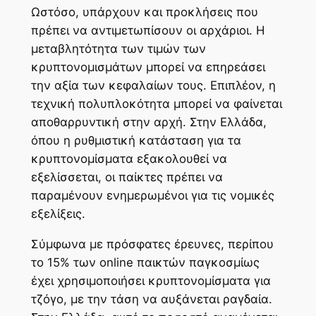
Ωστόσο, υπάρχουν και προκλήσεις που
πρέπει να αντιμετωπίσουν οι αρχάριοι. Η
μεταβλητότητα των τιμών των
κρυπτονομισμάτων μπορεί να επηρεάσει
την αξία των κεφαλαίων τους. Επιπλέον, η
τεχνική πολυπλοκότητα μπορεί να φαίνεται
αποθαρρυντική στην αρχή. Στην Ελλάδα,
όπου η ρυθμιστική κατάσταση για τα
κρυπτονομίσματα εξακολουθεί να
εξελίσσεται, οι παίκτες πρέπει να
παραμένουν ενημερωμένοι για τις νομικές
εξελίξεις.
Σύμφωνα με πρόσφατες έρευνες, περίπου
το 15% των online παικτών παγκοσμίως
έχει χρησιμοποιήσει κρυπτονομίσματα για
τζόγο, με την τάση να αυξάνεται ραγδαία.