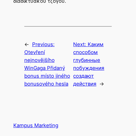
διαδικτυακού τζόγου.
←
Previous:
Next:
Каким
Otevření
способом
nejnovějšího
глубинные
WinGaga Přidaný
побуждения
bonus místo jiného
создают
bonusového hesla
действия
→
Kampus Marketing