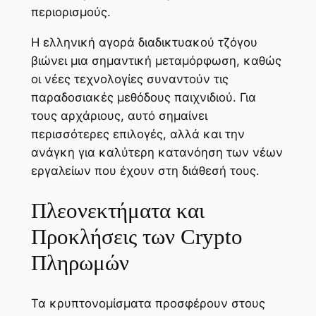
περιορισμούς.
Η ελληνική αγορά διαδικτυακού τζόγου
βιώνει μια σημαντική μεταμόρφωση, καθώς
οι νέες τεχνολογίες συναντούν τις
παραδοσιακές μεθόδους παιχνιδιού. Για
τους αρχάριους, αυτό σημαίνει
περισσότερες επιλογές, αλλά και την
ανάγκη για καλύτερη κατανόηση των νέων
εργαλείων που έχουν στη διάθεσή τους.
Πλεονεκτήματα και
Προκλήσεις των Crypto
Πληρωμών
Τα κρυπτονομίσματα προσφέρουν στους