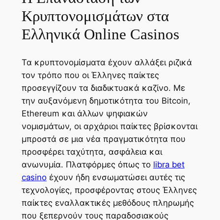
Κρυπτονομισμάτων στα
Ελληνικά Online Casinos
Τα κρυπτονομίσματα έχουν αλλάξει ριζικά
τον τρόπο που οι Έλληνες παίκτες
προσεγγίζουν τα διαδικτυακά καζίνο. Με
την αυξανόμενη δημοτικότητα του Bitcoin,
Ethereum και άλλων ψηφιακών
νομισμάτων, οι αρχάριοι παίκτες βρίσκονται
μπροστά σε μια νέα πραγματικότητα που
προσφέρει ταχύτητα, ασφάλεια και
ανωνυμία. Πλατφόρμες όπως το
libra bet
casino
έχουν ήδη ενσωματώσει αυτές τις
τεχνολογίες, προσφέροντας στους Έλληνες
παίκτες εναλλακτικές μεθόδους πληρωμής
που ξεπερνούν τους παραδοσιακούς