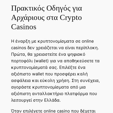
Πρακτικός Οδηγός για
Αρχάριους στα Crypto
Casinos
Η έναρξη με κρυπτονομίσματα σε online
casinos δεν χρειάζεται να είναι περίπλοκη.
Πρώτα, θα χρειαστείτε ένα ψηφιακό
πορτοφόλι (wallet) για να αποθηκεύσετε τα
κρυπτονομίσματά σας. Επιλέξτε ένα
αξιόπιστο wallet που προσφέρει καλή
ασφάλεια και εύκολη χρήση. Στη συνέχεια,
αγοράστε κρυπτονομίσματα από μια
αξιόπιστη ανταλλακτήριο πλατφόρμα που
λειτουργεί στην Ελλάδα.
Όταν επιλέγετε online casino που δέχεται