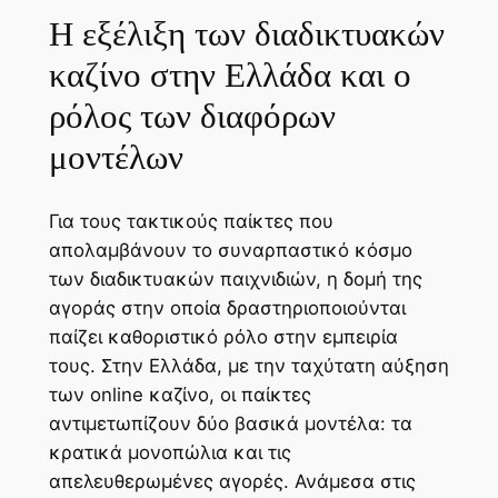
Η εξέλιξη των διαδικτυακών
καζίνο στην Ελλάδα και ο
ρόλος των διαφόρων
μοντέλων
Για τους τακτικούς παίκτες που
απολαμβάνουν το συναρπαστικό κόσμο
των διαδικτυακών παιχνιδιών, η δομή της
αγοράς στην οποία δραστηριοποιούνται
παίζει καθοριστικό ρόλο στην εμπειρία
τους. Στην Ελλάδα, με την ταχύτατη αύξηση
των online καζίνο, οι παίκτες
αντιμετωπίζουν δύο βασικά μοντέλα: τα
κρατικά μονοπώλια και τις
απελευθερωμένες αγορές. Ανάμεσα στις