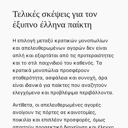
Τελικές σκέψεις για τον
έξυπνο έλληνα παίκτη
Η επιλογή μεταξύ κρατικών μονοπωλίων
και απελευθερωμένων αγορών δεν είναι
απλή και εξαρτάται από τις προτεραιότητες
και το στιλ παιχνιδιού του καθενός. Τα
κρατικά μονοπώλια προσφέρουν
σταθερότητα, ασφάλεια και συνοχή, άρα
είναι ιδανικά για παίκτες που αναζητούν
ελεγχόμενα και προβλέψιμα περιβάλλοντα.
Αντίθετα, οι απελευθερωμένες αγορές
ανοίγουν τις πόρτες σε καινοτομίες,
ποικιλία και επιπλέον προσφορές, όμως
απαιτούν προσεκτική διαχείριση και έλεγχο