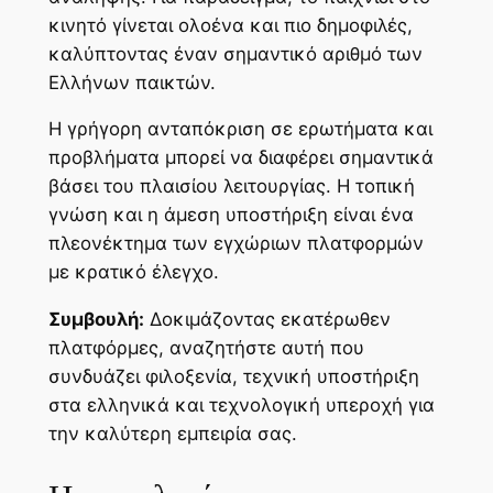
κινητό γίνεται ολοένα και πιο δημοφιλές,
καλύπτοντας έναν σημαντικό αριθμό των
Ελλήνων παικτών.
Η γρήγορη ανταπόκριση σε ερωτήματα και
προβλήματα μπορεί να διαφέρει σημαντικά
βάσει του πλαισίου λειτουργίας. Η τοπική
γνώση και η άμεση υποστήριξη είναι ένα
πλεονέκτημα των εγχώριων πλατφορμών
με κρατικό έλεγχο.
Συμβουλή:
Δοκιμάζοντας εκατέρωθεν
πλατφόρμες, αναζητήστε αυτή που
συνδυάζει φιλοξενία, τεχνική υποστήριξη
στα ελληνικά και τεχνολογική υπεροχή για
την καλύτερη εμπειρία σας.