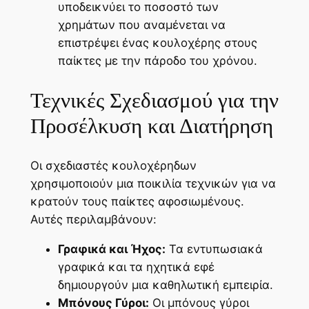
υποδεικνύει το ποσοστό των
χρημάτων που αναμένεται να
επιστρέψει ένας κουλοχέρης στους
παίκτες με την πάροδο του χρόνου.
Τεχνικές Σχεδιασμού για την
Προσέλκυση και Διατήρηση
Οι σχεδιαστές κουλοχέρηδων
χρησιμοποιούν μια ποικιλία τεχνικών για να
κρατούν τους παίκτες αφοσιωμένους.
Αυτές περιλαμβάνουν:
Γραφικά και Ήχος:
Τα εντυπωσιακά
γραφικά και τα ηχητικά εφέ
δημιουργούν μια καθηλωτική εμπειρία.
Μπόνους Γύροι:
Οι μπόνους γύροι