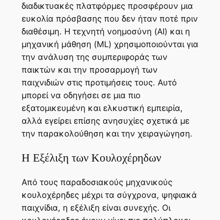
διαδικτυακές πλατφόρμες προσφέρουν μια
ευκολία πρόσβασης που δεν ήταν ποτέ πριν
διαθέσιμη. Η τεχνητή νοημοσύνη (AI) και η
μηχανική μάθηση (ML) χρησιμοποιούνται για
την ανάλυση της συμπεριφοράς των
παικτών και την προσαρμογή των
παιχνιδιών στις προτιμήσεις τους. Αυτό
μπορεί να οδηγήσει σε μια πιο
εξατομικευμένη και ελκυστική εμπειρία,
αλλά εγείρει επίσης ανησυχίες σχετικά με
την παρακολούθηση και την χειραγώγηση.
Η Εξέλιξη των Κουλοχέρηδων
Από τους παραδοσιακούς μηχανικούς
κουλοχέρηδες μέχρι τα σύγχρονα, ψηφιακά
παιχνίδια, η εξέλιξη είναι συνεχής. Οι