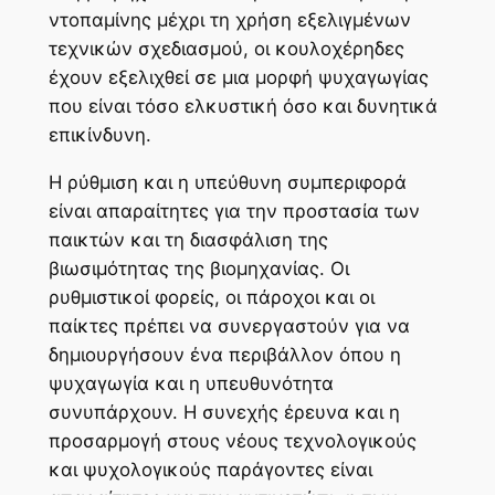
ντοπαμίνης μέχρι τη χρήση εξελιγμένων
τεχνικών σχεδιασμού, οι κουλοχέρηδες
έχουν εξελιχθεί σε μια μορφή ψυχαγωγίας
που είναι τόσο ελκυστική όσο και δυνητικά
επικίνδυνη.
Η ρύθμιση και η υπεύθυνη συμπεριφορά
είναι απαραίτητες για την προστασία των
παικτών και τη διασφάλιση της
βιωσιμότητας της βιομηχανίας. Οι
ρυθμιστικοί φορείς, οι πάροχοι και οι
παίκτες πρέπει να συνεργαστούν για να
δημιουργήσουν ένα περιβάλλον όπου η
ψυχαγωγία και η υπευθυνότητα
συνυπάρχουν. Η συνεχής έρευνα και η
προσαρμογή στους νέους τεχνολογικούς
και ψυχολογικούς παράγοντες είναι