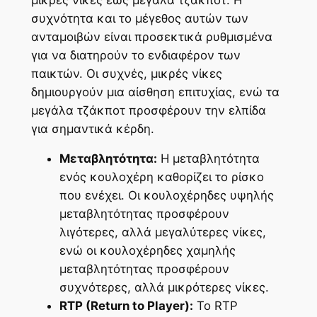
συχνότητα και το μέγεθος αυτών των
ανταμοιβών είναι προσεκτικά ρυθμισμένα
για να διατηρούν το ενδιαφέρον των
παικτών. Οι συχνές, μικρές νίκες
δημιουργούν μια αίσθηση επιτυχίας, ενώ τα
μεγάλα τζάκποτ προσφέρουν την ελπίδα
για σημαντικά κέρδη.
Μεταβλητότητα:
Η μεταβλητότητα
ενός κουλοχέρη καθορίζει το ρίσκο
που ενέχει. Οι κουλοχέρηδες υψηλής
μεταβλητότητας προσφέρουν
λιγότερες, αλλά μεγαλύτερες νίκες,
ενώ οι κουλοχέρηδες χαμηλής
μεταβλητότητας προσφέρουν
συχνότερες, αλλά μικρότερες νίκες.
RTP (Return to Player):
Το RTP