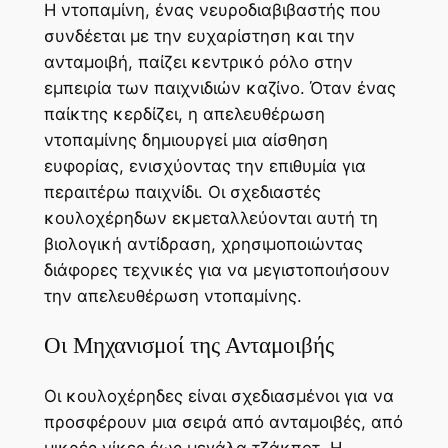
Η ντοπαμίνη, ένας νευροδιαβιβαστής που
συνδέεται με την ευχαρίστηση και την
ανταμοιβή, παίζει κεντρικό ρόλο στην
εμπειρία των παιχνιδιών καζίνο. Όταν ένας
παίκτης κερδίζει, η απελευθέρωση
ντοπαμίνης δημιουργεί μια αίσθηση
ευφορίας, ενισχύοντας την επιθυμία για
περαιτέρω παιχνίδι. Οι σχεδιαστές
κουλοχέρηδων εκμεταλλεύονται αυτή τη
βιολογική αντίδραση, χρησιμοποιώντας
διάφορες τεχνικές για να μεγιστοποιήσουν
την απελευθέρωση ντοπαμίνης.
Οι Μηχανισμοί της Ανταμοιβής
Οι κουλοχέρηδες είναι σχεδιασμένοι για να
προσφέρουν μια σειρά από ανταμοιβές, από
μικρές νίκες έως μεγάλα τζάκποτ. Η