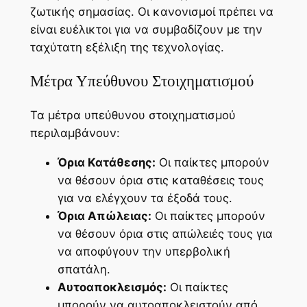
ζωτικής σημασίας. Οι κανονισμοί πρέπει να
είναι ευέλικτοι για να συμβαδίζουν με την
ταχύτατη εξέλιξη της τεχνολογίας.
Μέτρα Υπεύθυνου Στοιχηματισμού
Τα μέτρα υπεύθυνου στοιχηματισμού
περιλαμβάνουν:
Όρια Κατάθεσης:
Οι παίκτες μπορούν
να θέσουν όρια στις καταθέσεις τους
για να ελέγχουν τα έξοδά τους.
Όρια Απώλειας:
Οι παίκτες μπορούν
να θέσουν όρια στις απώλειές τους για
να αποφύγουν την υπερβολική
σπατάλη.
Αυτοαποκλεισμός:
Οι παίκτες
μπορούν να αυτοαποκλειστούν από