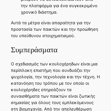
την πλατφόρμα για ένα συγκεκριμένο
χρονικό διάστημα.
Αυτά τα μέτρα είναι απαραίτητα για την
προστασία των παικτών και την προώθηση
του υπεύθυνου στοιχηματισμού.
Συμπεράσματα
Ο σχεδιασμός των κουλοχέρηδων είναι μια
περίπλοκη επιστήμη που συνδυάζει την
ψυχολογία, την τεχνολογία και την τέχνη. Η
κατανόηση του τρόπου με τον οποίο οι
κουλοχέρηδες επηρεάζουν τα
συναισθήματα των παικτών είναι ζωτικής
σημασίας για όλους τους εμπλεκόμενους
στη βιομηχανία. Από την απελευθέρωση