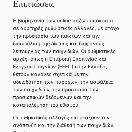
Επιπτώσεις
Η βιομηχανία των online καζίνο υπόκειται
σε αυστηρές ρυθμιστικές αλλαγές, με στόχο
την προστασία των παικτών και την
διασφάλιση της δίκαιης και διαφανούς
λειτουργίας των παιχνιδιών. Οι ρυθμιστικές
αρχές, όπως η Επιτροπή Εποπτείας και
Ελέγχου Παιγνίων (ΕΕΕΠ) στην Ελλάδα,
θέτουν κανόνες σχετικά με την
αδειοδότηση των παρόχων, την ασφάλεια
των παιχνιδιών, την προστασία των
προσωπικών δεδομένων και την
καταπολέμηση του εθισμού.
Οι ρυθμιστικές αλλαγές επηρεάζουν την
ανάπτυξη και την διάθεση των παιχνιδιών.