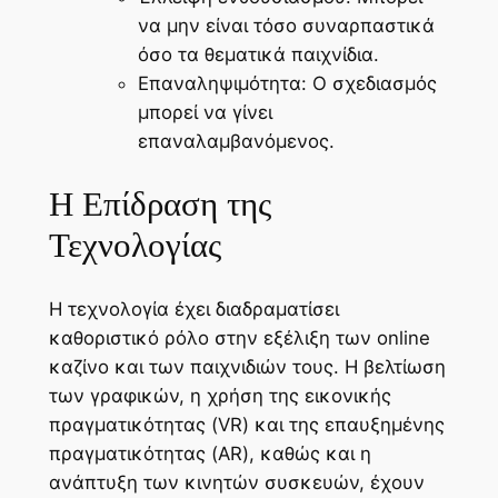
να μην είναι τόσο συναρπαστικά
όσο τα θεματικά παιχνίδια.
Επαναληψιμότητα: Ο σχεδιασμός
μπορεί να γίνει
επαναλαμβανόμενος.
Η Επίδραση της
Τεχνολογίας
Η τεχνολογία έχει διαδραματίσει
καθοριστικό ρόλο στην εξέλιξη των online
καζίνο και των παιχνιδιών τους. Η βελτίωση
των γραφικών, η χρήση της εικονικής
πραγματικότητας (VR) και της επαυξημένης
πραγματικότητας (AR), καθώς και η
ανάπτυξη των κινητών συσκευών, έχουν