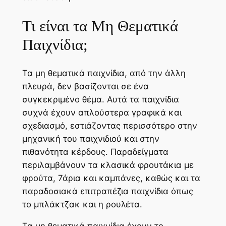
Τι είναι τα Μη Θεματικά
Παιχνίδια;
Τα μη θεματικά παιχνίδια, από την άλλη
πλευρά, δεν βασίζονται σε ένα
συγκεκριμένο θέμα. Αυτά τα παιχνίδια
συχνά έχουν απλούστερα γραφικά και
σχεδιασμό, εστιάζοντας περισσότερο στην
μηχανική του παιχνιδιού και στην
πιθανότητα κέρδους. Παραδείγματα
περιλαμβάνουν τα κλασικά φρουτάκια με
φρούτα, 7άρια και καμπάνες, καθώς και τα
παραδοσιακά επιτραπέζια παιχνίδια όπως
το μπλάκτζακ και η ρουλέτα.