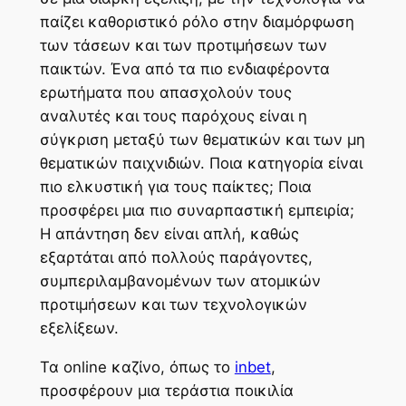
παίζει καθοριστικό ρόλο στην διαμόρφωση
των τάσεων και των προτιμήσεων των
παικτών. Ένα από τα πιο ενδιαφέροντα
ερωτήματα που απασχολούν τους
αναλυτές και τους παρόχους είναι η
σύγκριση μεταξύ των θεματικών και των μη
θεματικών παιχνιδιών. Ποια κατηγορία είναι
πιο ελκυστική για τους παίκτες; Ποια
προσφέρει μια πιο συναρπαστική εμπειρία;
Η απάντηση δεν είναι απλή, καθώς
εξαρτάται από πολλούς παράγοντες,
συμπεριλαμβανομένων των ατομικών
προτιμήσεων και των τεχνολογικών
εξελίξεων.
Τα online καζίνο, όπως το
inbet
,
προσφέρουν μια τεράστια ποικιλία