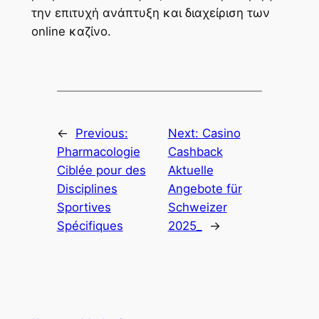
την επιτυχή ανάπτυξη και διαχείριση των
online καζίνο.
←
Previous:
Next:
Casino
Pharmacologie
Cashback
Ciblée pour des
Aktuelle
Disciplines
Angebote für
Sportives
Schweizer
Spécifiques
2025_
→