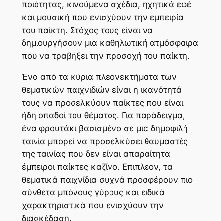
ποιότητας, κινούμενα σχέδια, ηχητικά εφέ
και μουσική που ενισχύουν την εμπειρία
του παίκτη. Στόχος τους είναι να
δημιουργήσουν μια καθηλωτική ατμόσφαιρα
που να τραβήξει την προσοχή του παίκτη.
Ένα από τα κύρια πλεονεκτήματα των
θεματικών παιχνιδιών είναι η ικανότητά
τους να προσελκύουν παίκτες που είναι
ήδη οπαδοί του θέματος. Για παράδειγμα,
ένα φρουτάκι βασισμένο σε μια δημοφιλή
ταινία μπορεί να προσελκύσει θαυμαστές
της ταινίας που δεν είναι απαραίτητα
έμπειροι παίκτες καζίνο. Επιπλέον, τα
θεματικά παιχνίδια συχνά προσφέρουν πιο
σύνθετα μπόνους γύρους και ειδικά
χαρακτηριστικά που ενισχύουν την
διασκέδαση.