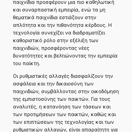
παιχνίδια προσφέρουν μια πιο καθηλωτική
και συναρπαστική εμπειρία, ενώ τα μη
θεματικά παιχνίδια εστιάζουν στην
απλότητα και την πιθανότητα κέρδους. Η
τεχνολογία συνεχίζει να διαδραματίζει
καθοριστικό ρόλο στην εξέλιξη των
παιχνιδιών, προσφέροντας νέες
δυνατότητες και βελτιώνοντας την εμπειρία
του παίκτη.
Οι ρυθμιστικές αλλαγές διασφαλίζουν την
ασφάλεια και την δικαιοσύνη των
παιχνιδιών, συμβάλλοντας στην οικοδόμηση
της εμπιστοσύνης των παικτών. Για τους
αναλυτές, η κατανόηση των τάσεων και
των προτιμήσεων των παικτών, καθώς και
των επιπτώσεων της τεχνολογίας και των
ρυθμιστικών αλλαγών, είναι απαραίτητη για