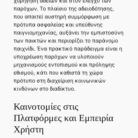
χορήγηση αδειών και στον έλεγχο των
παρόχων. Το πλαίσιο της αδειοδότησης,
που απαιτεί αυστηρή συμμόρφωση με
πρότυπα ασφαλείας και υπεύθυνης
παιγνιομηχανίας, αυξάνει την εμπιστοσύνη
των παικτών και περιορίζει το παράνομο
παιχνίδι. Ένα πρακτικό παράδειγμα είναι η
υποχρέωση παρόχων να υλοποιούν
μηχανισμούς εντοπισμού και πρόληψης
εθισμού, κάτι που καθιστά τη χώρα
πρότυπο στη διαχείριση κοινωνικών
κινδύνων στο διαδίκτυο.
Καινοτομίες στις
Πλατφόρμες και Εμπειρία
Χρήστη