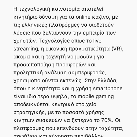
Η τεχνολογική καινοτομία αποτελεί
κινητήριο δύναμη για τα online καζίνο, με
τις ελληνικές πλατφόρμες να υιοθετούν
λύσεις που βελτιώνουν την εμπειρία των
χρηστών. Τεχνολογίες όπως το live
streaming, η εικονική πραγματικότητα (VR),
ακόμα και η τεχνητή νοημοσύνη για
προσωποποίηση προσφορών και
προληπτική ανάλυση συμπεριφοράς,
χρησιμοποιούνται εκτενώς. Στην Ελλάδα,
όπου η κινητότητα και η χρήση smartphone
είναι ιδιαίτερα υψηλά, το mobile gaming
αποδεικνύεται κεντρικό στοιχείο
στρατηγικής, με το ποσοστό χρήσης
κινητών συσκευών να ξεπερνά το 70%. Οι
πλατφόρμες που επενδύουν στην ταχύτητα,
ασφάλεια και εύχρηστο περιβάλλον