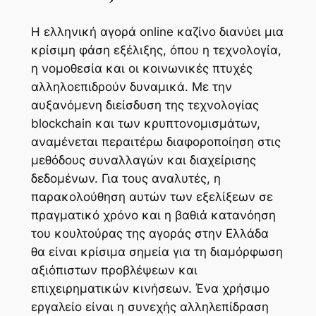
Η ελληνική αγορά online καζίνο διανύει μια
κρίσιμη φάση εξέλιξης, όπου η τεχνολογία,
η νομοθεσία και οι κοινωνικές πτυχές
αλληλοεπιδρούν δυναμικά. Με την
αυξανόμενη διείσδυση της τεχνολογίας
blockchain και των κρυπτονομισμάτων,
αναμένεται περαιτέρω διαφοροποίηση στις
μεθόδους συναλλαγών και διαχείρισης
δεδομένων. Για τους αναλυτές, η
παρακολούθηση αυτών των εξελίξεων σε
πραγματικό χρόνο και η βαθιά κατανόηση
του κουλτούρας της αγοράς στην Ελλάδα
θα είναι κρίσιμα σημεία για τη διαμόρφωση
αξιόπιστων προβλέψεων και
επιχειρηματικών κινήσεων. Ένα χρήσιμο
εργαλείο είναι η συνεχής αλληλεπίδραση