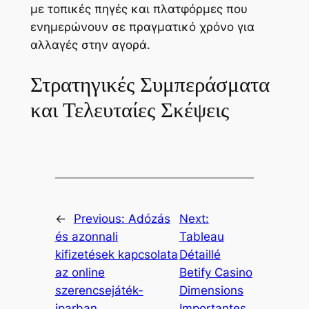
με τοπικές πηγές και πλατφόρμες που
ενημερώνουν σε πραγματικό χρόνο για
αλλαγές στην αγορά.
Στρατηγικές Συμπεράσματα
και Τελευταίες Σκέψεις
←
Previous:
Adózás
Next:
és azonnali
Tableau
kifizetések kapcsolata
Détaillé
az online
Betify Casino
szerencsejáték-
Dimensions
iparban
Importantes