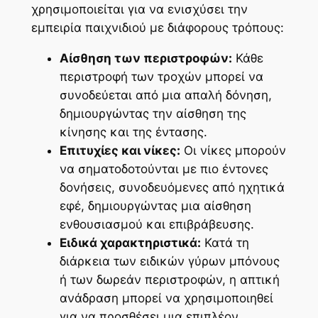
χρησιμοποιείται για να ενισχύσει την
εμπειρία παιχνιδιού με διάφορους τρόπους:
Αίσθηση των περιστροφών:
Κάθε
περιστροφή των τροχών μπορεί να
συνοδεύεται από μια απαλή δόνηση,
δημιουργώντας την αίσθηση της
κίνησης και της έντασης.
Επιτυχίες και νίκες:
Οι νίκες μπορούν
να σηματοδοτούνται με πιο έντονες
δονήσεις, συνοδευόμενες από ηχητικά
εφέ, δημιουργώντας μια αίσθηση
ενθουσιασμού και επιβράβευσης.
Ειδικά χαρακτηριστικά:
Κατά τη
διάρκεια των ειδικών γύρων μπόνους
ή των δωρεάν περιστροφών, η απτική
ανάδραση μπορεί να χρησιμοποιηθεί
για να προσθέσει μια επιπλέον