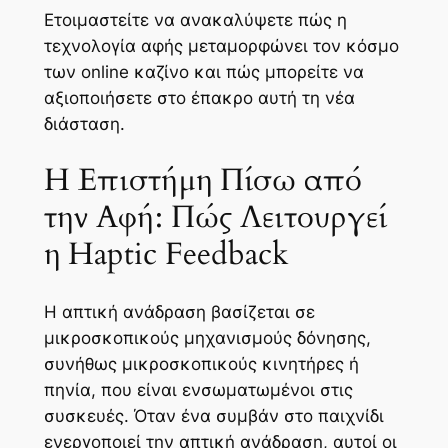
Ετοιμαστείτε να ανακαλύψετε πώς η
τεχνολογία αφής μεταμορφώνει τον κόσμο
των online καζίνο και πώς μπορείτε να
αξιοποιήσετε στο έπακρο αυτή τη νέα
διάσταση.
Η Επιστήμη Πίσω από
την Αφή: Πώς Λειτουργεί
η Haptic Feedback
Η απτική ανάδραση βασίζεται σε
μικροσκοπικούς μηχανισμούς δόνησης,
συνήθως μικροσκοπικούς κινητήρες ή
πηνία, που είναι ενσωματωμένοι στις
συσκευές. Όταν ένα συμβάν στο παιχνίδι
ενεργοποιεί την απτική ανάδραση, αυτοί οι