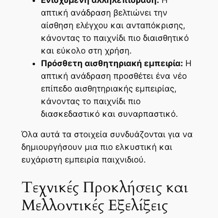
απτική ανάδραση βελτιώνει την
αίσθηση ελέγχου και ανταπόκρισης,
κάνοντας το παιχνίδι πιο διαισθητικό
και εύκολο στη χρήση.
Πρόσθετη αισθητηριακή εμπειρία:
Η
απτική ανάδραση προσθέτει ένα νέο
επίπεδο αισθητηριακής εμπειρίας,
κάνοντας το παιχνίδι πιο
διασκεδαστικό και συναρπαστικό.
Όλα αυτά τα στοιχεία συνδυάζονται για να
δημιουργήσουν μια πιο ελκυστική και
ευχάριστη εμπειρία παιχνιδιού.
Τεχνικές Προκλήσεις και
Μελλοντικές Εξελίξεις