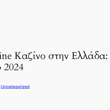
ne Καζίνο στην Ελλάδα:
 2024
n
Uncategorized