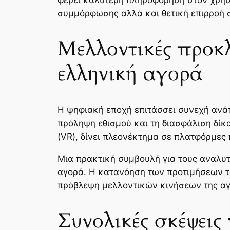
συμμόρφωσης αλλά και θετική επιρροή σ
Μελλοντικές προκλ
ελληνική αγορά
Η ψηφιακή εποχή επιτάσσει συνεχή ανάπ
πρόληψη εθισμού και τη διασφάλιση δίκ
(VR), δίνει πλεονέκτημα σε πλατφόρμες 
Μια πρακτική συμβουλή για τους αναλυτ
αγορά. Η κατανόηση των προτιμήσεων 
πρόβλεψη μελλοντικών κινήσεων της αγ
Συνολικές σκέψεις 