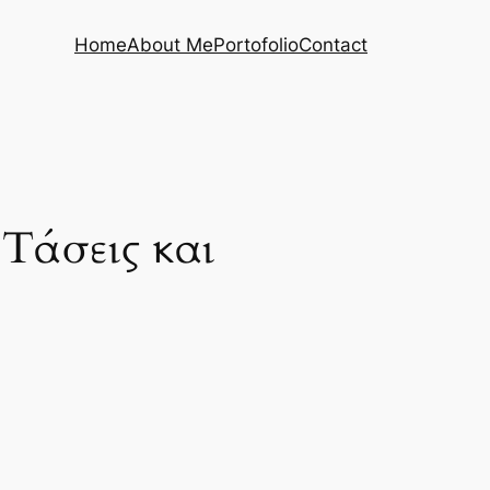
Home
About Me
Portofolio
Contact
 Τάσεις και