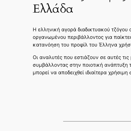
Ελλάδα
Η ελληνική αγορά διαδικτυακού τζόγου 
οργανωμένου περιβάλλοντος για παίκτες
κατανόηση του προφίλ του Έλληνα χρήσ
Οι αναλυτές που εστιάζουν σε αυτές τις
συμβάλλοντας στην ποιοτική ανάπτυξη 
μπορεί να αποδειχθεί ιδιαίτερα χρήσιμ