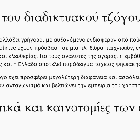
 του διαδικτυακού τζόγο
 αλλάζει γρήγορα, με αυξανόμενο ενδιαφέρον από παίκ
 παίκτες έχουν πρόσβαση σε μια πληθώρα παιχνιδιών, 
αι ελευθερίας. Για τους αναλυτές της αγοράς, η εμβά
ας και η Ελλάδα αποτελεί παράδειγμα ταχείας ψηφιακ
όγο έχει προσφέρει μεγαλύτερη διαφάνεια και ασφάλε
ν ανταγωνισμό και βελτιώνει την εμπειρία του χρήστη
ικά και καινοτομίες των 