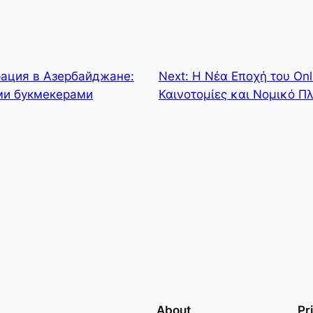
рация в Азербайджане:
Next:
Η Νέα Εποχή του Onl
ими букмекерами
Καινοτομίες και Νομικό Πλ
About
Pr