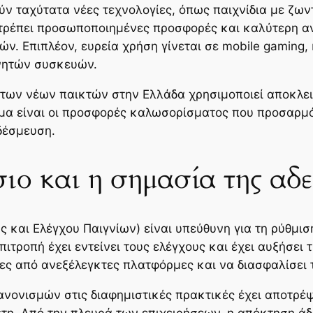
ύν ταχύτατα νέες τεχνολογίες, όπως παιχνίδια με ζωντ
ιτρέπει προσωποποιημένες προσφορές και καλύτερη 
ών. Επιπλέον, ευρεία χρήση γίνεται σε mobile gamin
ινητών συσκευών.
% των νέων παικτών στην Ελλάδα χρησιμοποιεί αποκλει
γμα είναι οι προσφορές καλωσορίσματος που προσαρμό
δέσμευση.
ιο και η σημασία της αδ
ς και Ελέγχου Παιγνίων) είναι υπεύθυνη για τη ρύθμισ
πιτροπή έχει εντείνει τους ελέγχους και έχει αυξήσει τ
ες από ανεξέλεγκτες πλατφόρμες και να διασφαλίσει 
ανονισμών στις διαφημιστικές πρακτικές έχει αποτρέ
τη. Από την πλευρά των επιχειρήσεων, η απόκτηση άδ