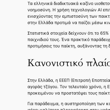
Τα ελληνικά διαδικτυακά καζίνο υιοθετο
νοημοσύνη. Η χρήση τεχνολογιών AI επ
ενισχύοντας την εμπιστοσύνη των παικτ
στην Ελλάδα προτιμά να παίζει μέσω κ
Στατιστικά στοιχεία δείχνουν ότι το 65
παιχνιδιού τους. Ένα πρακτικό παράδει
προτιμήσεις του παίκτη, αυξάνοντας τη 
Κανονιστικό πλαίσ
Στην Ελλάδα, η ΕΕΕΠ (Επιτροπή Εποπτεία
αγοράς τζόγου. Τον τελευταίο χρόνο, η Ε
προκειμένου να προστατέψει τους παίκτ
Για παράδειγμα, η αυστηροποίηση των κ
φέρει καλύτερη πληροφόρηση στον χρήσ