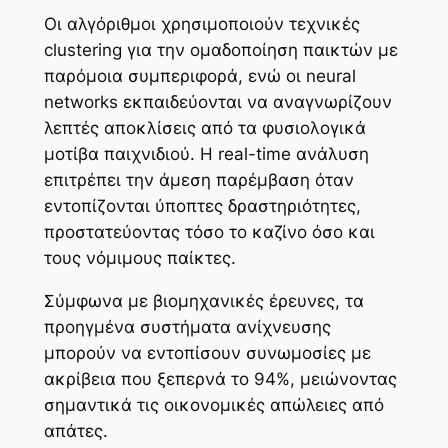
Οι αλγόριθμοι χρησιμοποιούν τεχνικές
clustering για την ομαδοποίηση παικτών με
παρόμοια συμπεριφορά, ενώ οι neural
networks εκπαιδεύονται να αναγνωρίζουν
λεπτές αποκλίσεις από τα φυσιολογικά
μοτίβα παιχνιδιού. Η real-time ανάλυση
επιτρέπει την άμεση παρέμβαση όταν
εντοπίζονται ύποπτες δραστηριότητες,
προστατεύοντας τόσο το καζίνο όσο και
τους νόμιμους παίκτες.
Σύμφωνα με βιομηχανικές έρευνες, τα
προηγμένα συστήματα ανίχνευσης
μπορούν να εντοπίσουν συνωμοσίες με
ακρίβεια που ξεπερνά το 94%, μειώνοντας
σημαντικά τις οικονομικές απώλειες από
απάτες.