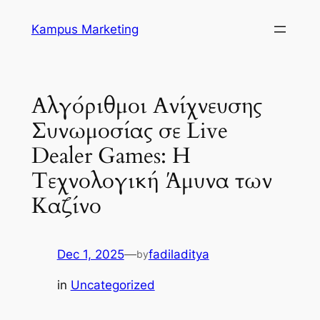
Skip
Kampus Marketing
to
content
Αλγόριθμοι Ανίχνευσης
Συνωμοσίας σε Live
Dealer Games: Η
Τεχνολογική Άμυνα των
Καζίνο
Dec 1, 2025
—
fadiladitya
by
in
Uncategorized