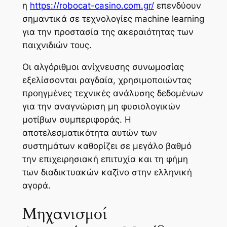
η
https://robocat-casino.com.gr/
επενδύουν
σημαντικά σε τεχνολογίες machine learning
για την προστασία της ακεραιότητας των
παιχνιδιών τους.
Οι αλγόριθμοι ανίχνευσης συνωμοσίας
εξελίσσονται ραγδαία, χρησιμοποιώντας
προηγμένες τεχνικές ανάλυσης δεδομένων
για την αναγνώριση μη φυσιολογικών
μοτίβων συμπεριφοράς. Η
αποτελεσματικότητα αυτών των
συστημάτων καθορίζει σε μεγάλο βαθμό
την επιχειρησιακή επιτυχία και τη φήμη
των διαδικτυακών καζίνο στην ελληνική
αγορά.
Μηχανισμοί