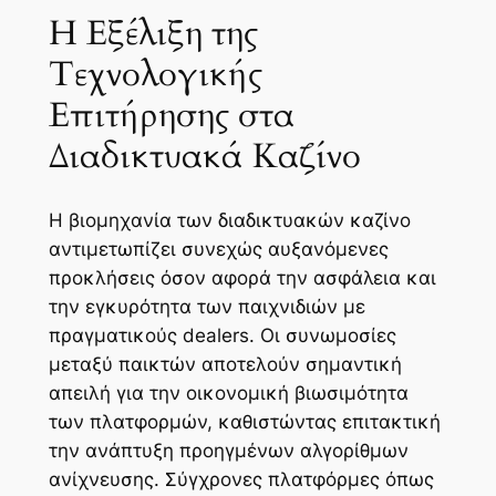
Η Εξέλιξη της
Τεχνολογικής
Επιτήρησης στα
Διαδικτυακά Καζίνο
Η βιομηχανία των διαδικτυακών καζίνο
αντιμετωπίζει συνεχώς αυξανόμενες
προκλήσεις όσον αφορά την ασφάλεια και
την εγκυρότητα των παιχνιδιών με
πραγματικούς dealers. Οι συνωμοσίες
μεταξύ παικτών αποτελούν σημαντική
απειλή για την οικονομική βιωσιμότητα
των πλατφορμών, καθιστώντας επιτακτική
την ανάπτυξη προηγμένων αλγορίθμων
ανίχνευσης. Σύγχρονες πλατφόρμες όπως