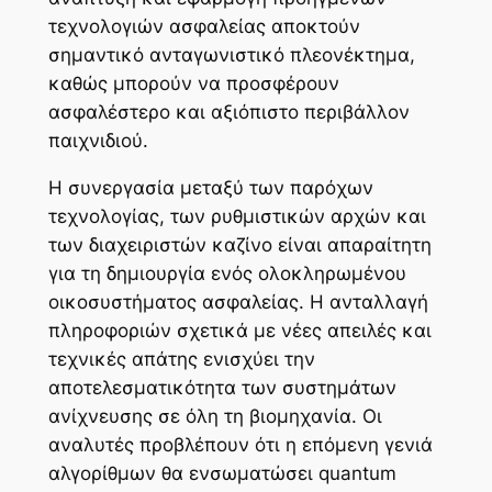
τεχνολογιών ασφαλείας αποκτούν
σημαντικό ανταγωνιστικό πλεονέκτημα,
καθώς μπορούν να προσφέρουν
ασφαλέστερο και αξιόπιστο περιβάλλον
παιχνιδιού.
Η συνεργασία μεταξύ των παρόχων
τεχνολογίας, των ρυθμιστικών αρχών και
των διαχειριστών καζίνο είναι απαραίτητη
για τη δημιουργία ενός ολοκληρωμένου
οικοσυστήματος ασφαλείας. Η ανταλλαγή
πληροφοριών σχετικά με νέες απειλές και
τεχνικές απάτης ενισχύει την
αποτελεσματικότητα των συστημάτων
ανίχνευσης σε όλη τη βιομηχανία. Οι
αναλυτές προβλέπουν ότι η επόμενη γενιά
αλγορίθμων θα ενσωματώσει quantum