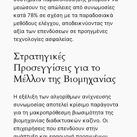
μειώσουν τις απώλειες από συνωμοσίες
κατά 78% σε σχέση με τα παραδοσιακά
μεθόδους ελέγχου, αποδεικνύοντας την
αξία των επενδύσεων σε προηγμένες
τεχνολογίες ασφαλείας.
Στρατηγικές
Προσεγγίσεις για το
Μέλλον της Βιομηχανίας
Η εξέλιξη των αλγορίθμων ανίχνευσης
συνωμοσίας αποτελεί κρίσιμο παράγοντα
για τη μακροπρόθεσμη βιωσιμότητα της
βιομηχανίας διαδικτυακών καζίνο. Οι
επιχειρήσεις που επενδύουν στην
ανάπτυξη και εφαρμογή προηγμένων